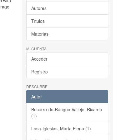
d with
erage
Autores
Títulos
Materias
MI CUENTA
Acceder
Registro
DESCUBRE
Autor
Becerro-de-Bengoa-Vallejo, Ricardo
(1)
Losa-Iglesias, Marta Elena (1)