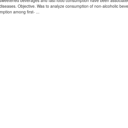
r-sweetened beverages and fast-food consumption have been associate
iseases. Objective. Was to analyze consumption of non-alcoholic bev
ption among first- ...