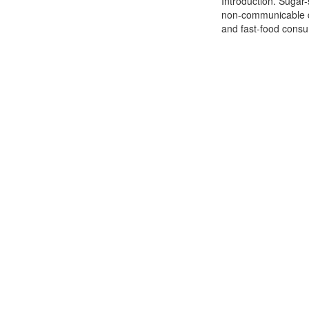
Introduction. Suga
non-communicable d
and fast-food consum