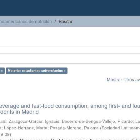
inoamericanos de nutrición
Buscar
 ×
Materia: estudiantes universitarios ×
Mostrar filtros 
everage and fast-food consumption, among first- and fou
udents in Madrid
mael
;
Zaragoza-García, Ignacio
;
Becerro-de-Bengoa-Vallejo, Ricardo
;
Lo
a
;
López-Herranz, Marta
;
Posada-Moreno, Paloma
(
Sociedad Latinoam
09-09
)