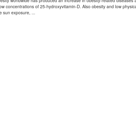
besity worldwide has produced an increase in obesity-related diseases
low concentrations of 25-hydroxyvitamin-D. Also obesity and low physic
e sun exposure, ...