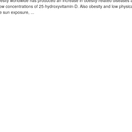
besity worldwide has produced an increase in obesity-related diseases
low concentrations of 25-hydroxyvitamin-D. Also obesity and low physic
e sun exposure, ...