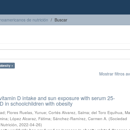
inoamericanos de nutrición
Buscar
obesity ×
Mostrar filtros 
 vitamin D intake and sun exposure with serum 25-
D in schoolchildren with obesity
tad
;
Flores Ruelas, Yunue
;
Cortés Alvarez, Salma
;
del Toro Equihua, Ma
mina
;
López Alcaraz, Fátima
;
Sánchez-Ramírez, Carmen A.
(
Sociedad
Nutrición
,
2022-04-26
)