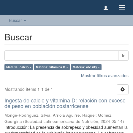
Camb
naveg
Buscar
Buscar
Ir
Materia: calcio ×
Materia: vitamina D ×
Materia: obesity ×
Mostrar filtros avanzados
Mostrando ítems 1-1 de 1
Ingesta de calcio y vitamina D: relación con exceso
de peso en población costarricense
Monge-Rodríguez, Silvia
;
Arriola Aguirre, Raquel
;
Gómez,
Georgina
(
Sociedad Latinoamericana de Nutrición
,
2024-05-14
)
Introducción: La presencia de sobrepeso y obesidad aumentan la