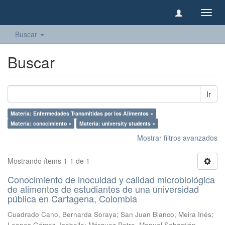
Camb
naveg
Buscar
Buscar
Ir
Materia: Enfermedades Transmitidas por los Alimentos ×
Materia: conocimiento ×
Materia: university students ×
Mostrar filtros avanzados
Mostrando ítems 1-1 de 1
Conocimiento de inocuidad y calidad microbiológica
de alimentos de estudiantes de una universidad
pública en Cartagena, Colombia
Cuadrado Cano, Bernarda Soraya
;
San Juan Blanco, Meira Inés
;
Leones Gómez, Isabella
;
Márquez Petro, Manuel Sebastián