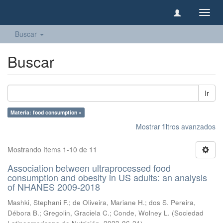
Camb
naveg
Buscar
Buscar
Ir
Materia: food consumption ×
Mostrar filtros avanzados
Mostrando ítems 1-10 de 11
Association between ultraprocessed food
consumption and obesity in US adults: an analysis
of NHANES 2009-2018
Mashki, Stephani F.
;
de Oliveira, Mariane H.
;
dos S. Pereira,
Débora B.
;
Gregolin, Graciela C.
;
Conde, Wolney L.
(
Sociedad