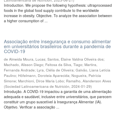
Latinoamericana de Nutrición
,
2023-06-21
)
Introduction. We propose the following hypothesis: ultraprocessed
foods in the global food supply contribute to the worldwide
increase in obesity. Objective. To analyze the association between
a higher consumption of ...
Associação entre insegurança e consumo alimentar
em universitários brasileiros durante a pandemia de
COVID-19
de Almeida Moura, Lucas
;
Santos, Elaine Valdna Oliveira dos
;
Machado, Alisson Diego
;
Feitosa da Silva, Tiago
;
Martins,
Fernanda Andrade
;
Lyra, Clélia de Oliveira
;
Galvão, Liana Letícia
Paulino
;
Höfelmann, Doroteia Aparecida
;
Nogueira, Patrícia
Simone
;
Marchioni, Dirce Maria Lobo
;
Ramalho, Alanderson Alves
(
Sociedad Latinoamericana de Nutrición
,
2024-01-29
)
Introdução. A COVID-19 impactou a garantia de uma alimentação
adequada e saudável, inclusive entre universitários, que parecem
constituir um grupo suscetível à Insegurança Alimentar (IA).
Objetivo. Verificar a associação ...