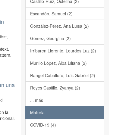
Castillo-Ruíz, Octelina (2)
Escandón, Samuel (2)
in
González-Pérez, Ana Luisa (2)
ibst,
Gómez, Georgina (2)
text,
Irribaren Llorente, Lourdes Luz (2)
ttern.
Murillo López, Alba Liliana (2)
Rangel Caballero, Luis Gabriel (2)
en una
Reyes Castillo, Zyanya (2)
ad
... más
on la
Materia
icional.
COVID-19 (4)