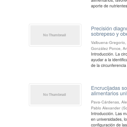
alimentarios, favore
aporte de nutrientes
Precisión diagnó
sobrepeso y obe
Valbuena-Gregorio,
González Ponce, A
Introducción. La ci
ayudar a la identifi
de la circunferencia 
Encrucijadas s
alimentarios uni
Pava-Cárdenas, Al
Pablo Alexander
(
So
Introducción. Las 
en universidades, l
configuración de las