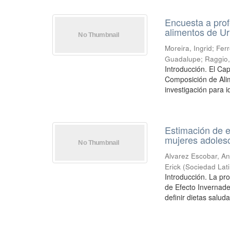
Encuesta a prof
alimentos de U
Moreira, Ingrid
;
Ferr
Guadalupe
;
Raggio,
Introducción. El C
Composición de Al
investigación para id
Estimación de e
mujeres adolesc
Alvarez Escobar, A
Erick
(
Sociedad Lat
Introducción. La pr
de Efecto Invernade
definir dietas saluda