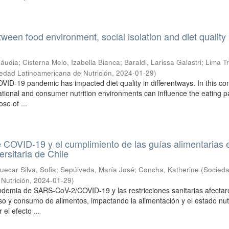
ween food environment, social isolation and diet quality 
láudia
;
Cisterna Melo, Izabella Bianca
;
Baraldi, Larissa Galastri
;
Lima Tr
edad Latinoamericana de Nutrición
,
2024-01-29
)
VID-19 pandemic has impacted diet quality in differentways. In this con
tional and consumer nutrition environments can influence the eating pa
se of ...
COVID-19 y el cumplimiento de las guías alimentarias 
rsitaria de Chile
uecar Silva, Sofia
;
Sepúlveda, María José
;
Concha, Katherine
(
Socied
Nutrición
,
2024-01-29
)
ndemia de SARS-CoV-2/COVID-19 y las restricciones sanitarias afectar
eso y consumo de alimentos, impactando la alimentación y el estado nutr
el efecto ...