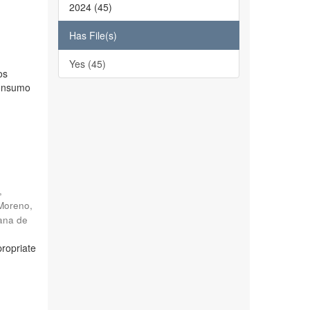
2024 (45)
Has File(s)
Yes (45)
os
consumo
,
Moreno,
ana de
propriate