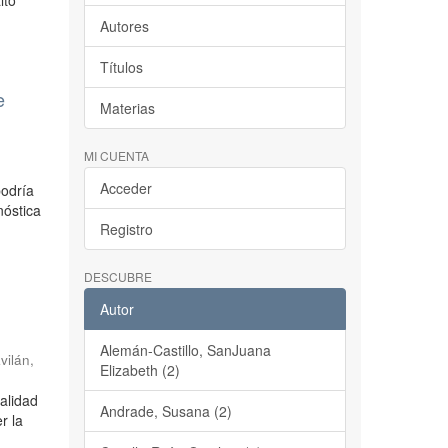
lto
Autores
Títulos
e
Materias
MI CUENTA
Acceder
podría
nóstica
Registro
DESCUBRE
s
Autor
Alemán-Castillo, SanJuana
vilán,
Elizabeth (2)
alidad
Andrade, Susana (2)
r la