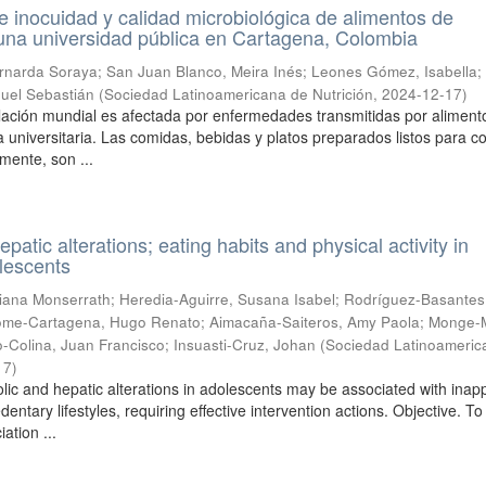
 inocuidad y calidad microbiológica de alimentos de
una universidad pública en Cartagena, Colombia
rnarda Soraya
;
San Juan Blanco, Meira Inés
;
Leones Gómez, Isabella
;
uel Sebastián
(
Sociedad Latinoamericana de Nutrición
,
2024-12-17
)
blación mundial es afectada por enfermedades transmitidas por aliment
la universitaria. Las comidas, bebidas y platos preparados listos para 
amente, son ...
patic alterations; eating habits and physical activity in
lescents
iana Monserrath
;
Heredia-Aguirre, Susana Isabel
;
Rodríguez-Basantes
ome-Cartagena, Hugo Renato
;
Aimacaña-Saiteros, Amy Paola
;
Monge-
o-Colina, Juan Francisco
;
Insuasti-Cruz, Johan
(
Sociedad Latinoameric
17
)
olic and hepatic alterations in adolescents may be associated with inap
entary lifestyles, requiring effective intervention actions. Objective. To
ation ...