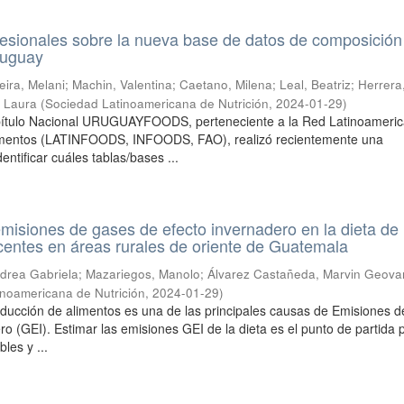
esionales sobre la nueva base de datos de composición
ruguay
eira, Melani
;
Machin, Valentina
;
Caetano, Milena
;
Leal, Beatriz
;
Herrera
 Laura
(
Sociedad Latinoamericana de Nutrición
,
2024-01-29
)
apítulo Nacional URUGUAYFOODS, perteneciente a la Red Latinoameri
imentos (LATINFOODS, INFOODS, FAO), realizó recientemente una
entificar cuáles tablas/bases ...
misiones de gases de efecto invernadero en la dieta de
entes en áreas rurales de oriente de Guatemala
ndrea Gabriela
;
Mazariegos, Manolo
;
Álvarez Castañeda, Marvin Geova
inoamericana de Nutrición
,
2024-01-29
)
oducción de alimentos es una de las principales causas de Emisiones 
ro (GEI). Estimar las emisiones GEI de la dieta es el punto de partida 
bles y ...