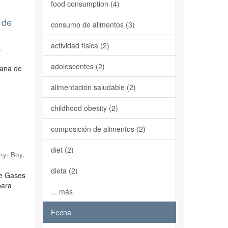
food consumption (4)
 de
consumo de alimentos (3)
actividad física (2)
,
adolescentes (2)
cana de
alimentación saludable (2)
childhood obesity (2)
composición de alimentos (2)
diet (2)
ny
;
Boy,
dieta (2)
de Gases
para
... más
Fecha