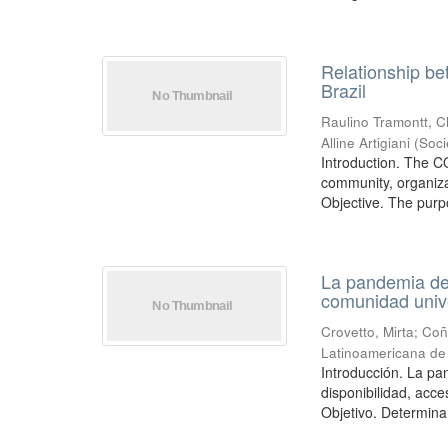
Relationship bet
Brazil
Raulino Tramontt, C
Alline Artigiani
(
Soci
Introduction. The CO
community, organiza
Objective. The purpo
La pandemia de 
comunidad unive
Crovetto, Mirta
;
Coñ
Latinoamericana de 
Introducción. La pa
disponibilidad, acc
Objetivo. Determinar 