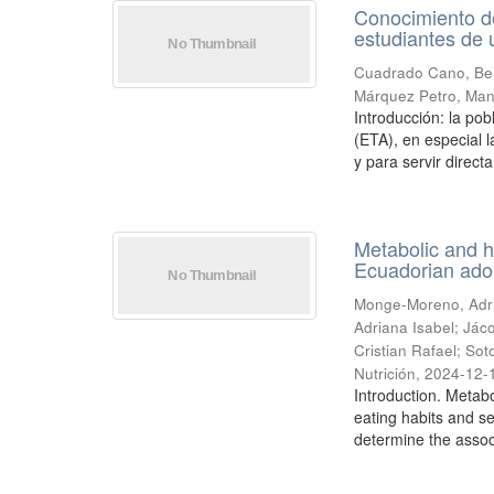
Conocimiento de
estudiantes de 
Cuadrado Cano, Be
Márquez Petro, Man
Introducción: la po
(ETA), en especial 
y para servir direct
Metabolic and he
Ecuadorian ado
Monge-Moreno, Adr
Adriana Isabel
;
Jác
Cristian Rafael
;
Sot
Nutrición
,
2024-12-
Introduction. Metab
eating habits and sed
determine the associ