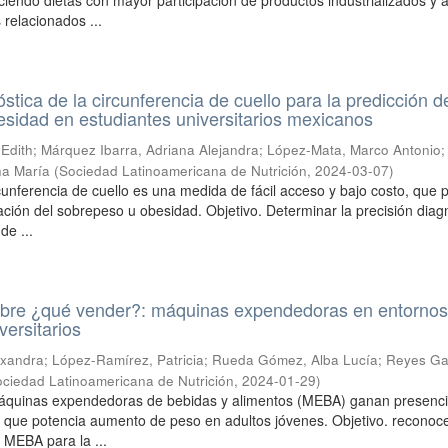
ciendo dietas con mayor participación de productos industrializados y a
 relacionados ...
stica de la circunferencia de cuello para la predicción d
sidad en estudiantes universitarios mexicanos
 Edith
;
Márquez Ibarra, Adriana Alejandra
;
López-Mata, Marco Antonio
;
na María
(
Sociedad Latinoamericana de Nutrición
,
2024-03-07
)
rcunferencia de cuello es una medida de fácil acceso y bajo costo, que 
cación del sobrepeso u obesidad. Objetivo. Determinar la precisión diag
de ...
obre ¿qué vender?: máquinas expendedoras en entorno
versitarios
exandra
;
López-Ramírez, Patricia
;
Rueda Gómez, Alba Lucía
;
Reyes Ga
ciedad Latinoamericana de Nutrición
,
2024-01-29
)
máquinas expendedoras de bebidas y alimentos (MEBA) ganan presenci
o que potencia aumento de peso en adultos jóvenes. Objetivo. reconoce
 MEBA para la ...