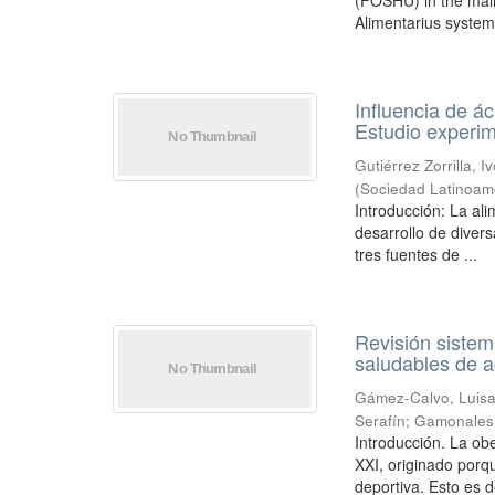
(FOSHU) in the mai
Alimentarius system.
Influencia de á
Estudio experim
Gutiérrez Zorrilla, 
(
Sociedad Latinoame
Introducción: La ali
desarrollo de divers
tres fuentes de ...
Revisión sistem
saludables de a
Gámez-Calvo, Luis
Serafín
;
Gamonales,
Introducción. La ob
XXI, originado porq
deportiva. Esto es d