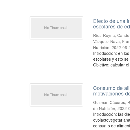
Efecto de una i
escolares de e
Ríos-Reyna, Candel
Vázquez-Nava, Fran
Nutrición
,
2022-06-
Introducción: en lo
escolares y esto se
Objetivo: calcular el
Consumo de alim
motivaciones d
Guzmán Cáceres, R
de Nutrición
,
2022-
Introducción: las di
ovolactovegetariana
consumo de alimento