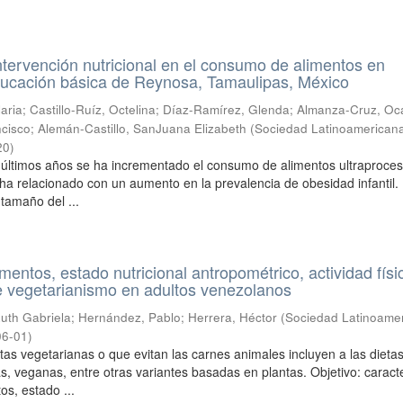
ntervención nutricional en el consumo de alimentos en
ducación básica de Reynosa, Tamaulipas, México
aria
;
Castillo-Ruíz, Octelina
;
Díaz-Ramírez, Glenda
;
Almanza-Cruz, Oca
cisco
;
Alemán-Castillo, SanJuana Elizabeth
(
Sociedad Latinoamerican
20
)
s últimos años se ha incrementado el consumo de alimentos ultraproce
 ha relacionado con un aumento en la prevalencia de obesidad infantil.
 tamaño del ...
entos, estado nutricional antropométrico, actividad físi
e vegetarianismo en adultos venezolanos
uth Gabriela
;
Hernández, Pablo
;
Herrera, Héctor
(
Sociedad Latinoame
06-01
)
etas vegetarianas o que evitan las carnes animales incluyen a las dieta
s, veganas, entre otras variantes basadas en plantas. Objetivo: caracte
s, estado ...