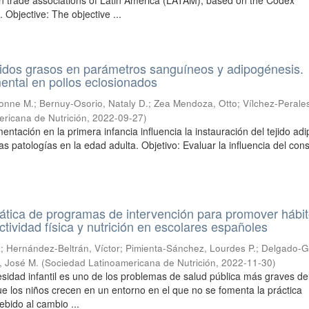
n trade associations of Latin America (LATAM), based on the Codex
 Objective: The objective ...
cidos grasos en parámetros sanguíneos y adipogénesis.
ental en pollos eclosionados
Ivonne M.
;
Bernuy-Osorio, Nataly D.
;
Zea Mendoza, Otto
;
Vílchez-Perale
ricana de Nutrición
,
2022-09-27
)
mentación en la primera infancia influencia la instauración del tejido adi
as patologías en la edad adulta. Objetivo: Evaluar la influencia del co
ática de programas de intervención para promover hábi
ctividad física y nutrición en escolares españoles
a
;
Hernández-Beltrán, Víctor
;
Pimienta-Sánchez, Lourdes P.
;
Delgado-Gi
 José M.
(
Sociedad Latinoamericana de Nutrición
,
2022-11-30
)
esidad infantil es uno de los problemas de salud pública más graves del
ue los niños crecen en un entorno en el que no se fomenta la práctica
ebido al cambio ...