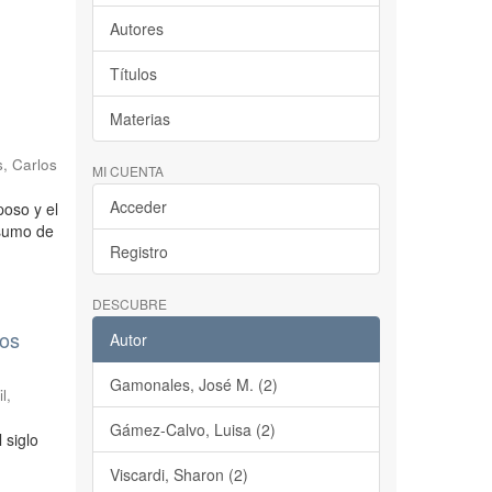
Autores
Títulos
Materias
s, Carlos
MI CUENTA
Acceder
poso y el
nsumo de
Registro
DESCUBRE
tos
Autor
Gamonales, José M. (2)
l,
Gámez-Calvo, Luisa (2)
 siglo
Viscardi, Sharon (2)