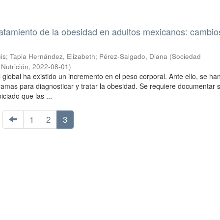
ratamiento de la obesidad en adultos mexicanos: cambio
is
;
Tapia Hernández, Elizabeth
;
Pérez-Salgado, Diana
(
Sociedad
Nutrición
,
2022-08-01
)
l global ha existido un incremento en el peso corporal. Ante ello, se ha
mas para diagnosticar y tratar la obesidad. Se requiere documentar s
ciado que las ...
1
2
3