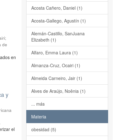
Acosta Cañero, Daniel (1)
Acosta-Gallego, Agustín (1)
Alemán-Castillo, SanJuana
iri
;
Elizabeth (1)
a de
Alfaro, Emma Laura (1)
sados en
Almanza-Cruz, Ocairi (1)
Almeida Carneiro, Jair (1)
Alves de Araújo, Noênia (1)
ca y
... más
ricana
Materia
s
rizar el
obesidad (5)