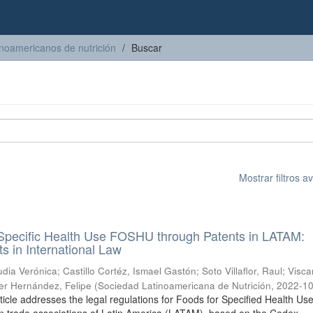
inoamericanos de nutrición
Buscar
Mostrar filtros 
 Specific Health Use FOSHU through Patents in LATAM:
s in International Law
dia Verónica
;
Castillo Cortéz, Ismael Gastón
;
Soto Villaflor, Raul
;
Visca
r Hernández, Felipe
(
Sociedad Latinoamericana de Nutrición
,
2022-1
rticle addresses the legal regulations for Foods for Specified Health Us