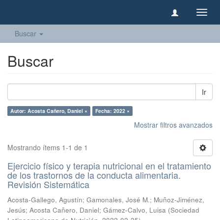
Camb
naveg
Buscar
Buscar
Ir
Autor: Acosta Cañero, Daniel ×
Fecha: 2022 ×
Mostrar filtros avanzados
Mostrando ítems 1-1 de 1
Ejercicio físico y terapia nutricional en el tratamiento
de los trastornos de la conducta alimentaria.
Revisión Sistemática
Acosta-Gallego, Agustín
;
Gamonales, José M.
;
Muñoz-Jiménez,
Jesús
;
Acosta Cañero, Daniel
;
Gámez-Calvo, Luisa
(
Sociedad