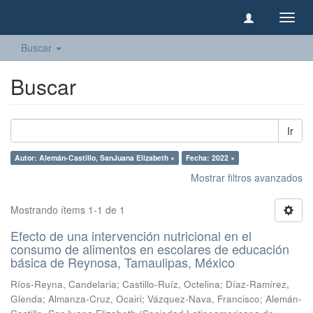
Camb
naveg
Buscar
Buscar
Ir
Autor: Alemán-Castillo, SanJuana Elizabeth ×
Fecha: 2022 ×
Mostrar filtros avanzados
Mostrando ítems 1-1 de 1
Efecto de una intervención nutricional en el
consumo de alimentos en escolares de educación
básica de Reynosa, Tamaulipas, México
Ríos-Reyna, Candelaria
;
Castillo-Ruíz, Octelina
;
Díaz-Ramírez,
Glenda
;
Almanza-Cruz, Ocairi
;
Vázquez-Nava, Francisco
;
Alemán-