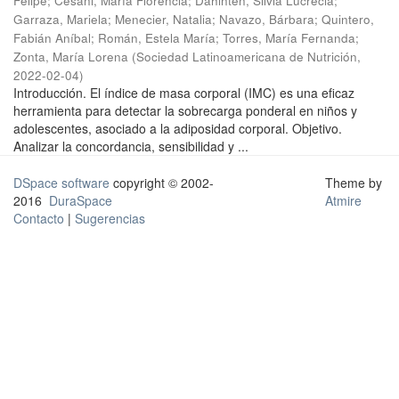
Felipe
;
Cesani, María Florencia
;
Dahinten, Silvia Lucrecia
;
Garraza, Mariela
;
Menecier, Natalia
;
Navazo, Bárbara
;
Quintero,
Fabián Aníbal
;
Román, Estela María
;
Torres, María Fernanda
;
Zonta, María Lorena
(
Sociedad Latinoamericana de Nutrición
,
2022-02-04
)
Introducción. El índice de masa corporal (IMC) es una eficaz
herramienta para detectar la sobrecarga ponderal en niños y
adolescentes, asociado a la adiposidad corporal. Objetivo.
Analizar la concordancia, sensibilidad y ...
DSpace software
copyright © 2002-
Theme by
2016
DuraSpace
Atmire
Contacto
|
Sugerencias