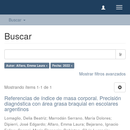
Camb
naveg
Buscar
Buscar
Ir
Autor: Alfaro, Emma Laura ×
Fecha: 2022 ×
Mostrar filtros avanzados
Mostrando ítems 1-1 de 1
Referencias de índice de masa corporal. Precisión
diagnóstica con área grasa braquial en escolares
argentinos
Lomaglio, Delia Beatriz
;
Marrodán Serrano, María Dolores
;
Dipierri, José Edgardo
;
Alfaro, Emma Laura
;
Bejarano, Ignacio