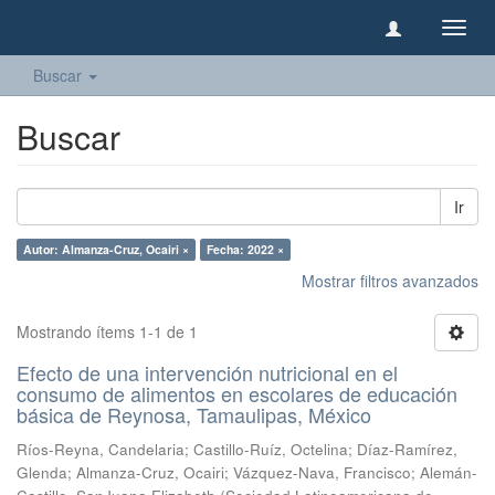
Camb
naveg
Buscar
Buscar
Ir
Autor: Almanza-Cruz, Ocairi ×
Fecha: 2022 ×
Mostrar filtros avanzados
Mostrando ítems 1-1 de 1
Efecto de una intervención nutricional en el
consumo de alimentos en escolares de educación
básica de Reynosa, Tamaulipas, México
Ríos-Reyna, Candelaria
;
Castillo-Ruíz, Octelina
;
Díaz-Ramírez,
Glenda
;
Almanza-Cruz, Ocairi
;
Vázquez-Nava, Francisco
;
Alemán-