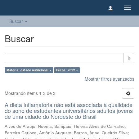
Camb
naveg
Buscar
Buscar
Ir
Materia: estado nutricional ×
Fecha: 2022 ×
Mostrar filtros avanzados
Mostrando ítems 1-3 de 3
A dieta inflamatória não está associada à qualidade
do sono de estudantes universitários adultos jovens
de uma cidade do Nordeste do Brasil
Alves de Araújo, Noênia
;
Sampaio, Helena Alves de Carvalho
;
Ferreira Carioca, Antônio Augusto
;
Barros, Anael Queirós Silva
;