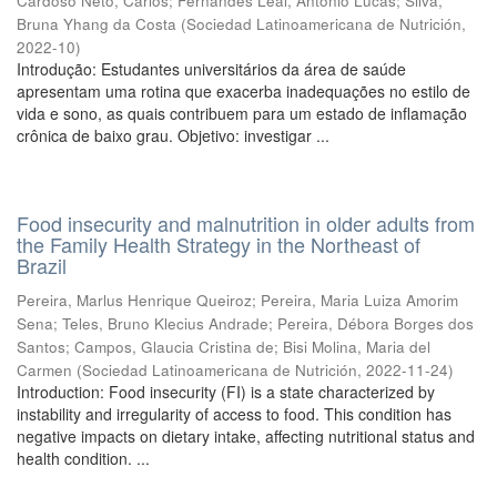
Cardoso Neto, Carlos
;
Fernandes Leal, Antonio Lucas
;
Silva,
Bruna Yhang da Costa
(
Sociedad Latinoamericana de Nutrición
,
2022-10
)
Introdução: Estudantes universitários da área de saúde
apresentam uma rotina que exacerba inadequações no estilo de
vida e sono, as quais contribuem para um estado de inflamação
crônica de baixo grau. Objetivo: investigar ...
Food insecurity and malnutrition in older adults from
the Family Health Strategy in the Northeast of
Brazil
Pereira, Marlus Henrique Queiroz
;
Pereira, Maria Luiza Amorim
Sena
;
Teles, Bruno Klecius Andrade
;
Pereira, Débora Borges dos
Santos
;
Campos, Glaucia Cristina de
;
Bisi Molina, Maria del
Carmen
(
Sociedad Latinoamericana de Nutrición
,
2022-11-24
)
Introduction: Food insecurity (FI) is a state characterized by
instability and irregularity of access to food. This condition has
negative impacts on dietary intake, affecting nutritional status and
health condition. ...