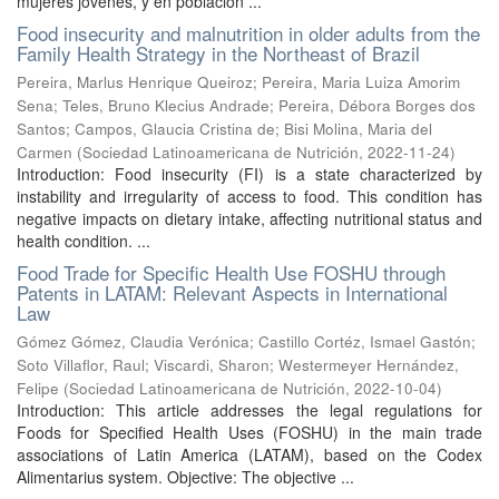
mujeres jóvenes, y en población ...
Food insecurity and malnutrition in older adults from the
Family Health Strategy in the Northeast of Brazil
Pereira, Marlus Henrique Queiroz
;
Pereira, Maria Luiza Amorim
Sena
;
Teles, Bruno Klecius Andrade
;
Pereira, Débora Borges dos
Santos
;
Campos, Glaucia Cristina de
;
Bisi Molina, Maria del
Carmen
(
Sociedad Latinoamericana de Nutrición
,
2022-11-24
)
Introduction: Food insecurity (FI) is a state characterized by
instability and irregularity of access to food. This condition has
negative impacts on dietary intake, affecting nutritional status and
health condition. ...
Food Trade for Specific Health Use FOSHU through
Patents in LATAM: Relevant Aspects in International
Law
Gómez Gómez, Claudia Verónica
;
Castillo Cortéz, Ismael Gastón
;
Soto Villaflor, Raul
;
Viscardi, Sharon
;
Westermeyer Hernández,
Felipe
(
Sociedad Latinoamericana de Nutrición
,
2022-10-04
)
Introduction: This article addresses the legal regulations for
Foods for Specified Health Uses (FOSHU) in the main trade
associations of Latin America (LATAM), based on the Codex
Alimentarius system. Objective: The objective ...