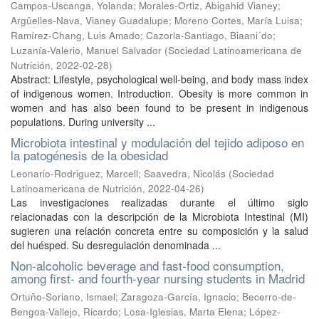
Campos-Uscanga, Yolanda
;
Morales-Ortiz, Abigahid Vianey
;
Argüelles-Nava, Vianey Guadalupe
;
Moreno Cortes, María Luisa
;
Ramírez-Chang, Luis Amado
;
Cazorla-Santiago, Biaani´do
;
Luzanía-Valerio, Manuel Salvador
(
Sociedad Latinoamericana de
Nutrición
,
2022-02-28
)
Abstract: Lifestyle, psychological well-being, and body mass index
of indigenous women. Introduction. Obesity is more common in
women and has also been found to be present in indigenous
populations. During university ...
Microbiota intestinal y modulación del tejido adiposo en
la patogénesis de la obesidad
Leonario-Rodriguez, Marcell
;
Saavedra, Nicolás
(
Sociedad
Latinoamericana de Nutrición
,
2022-04-26
)
Las investigaciones realizadas durante el último siglo
relacionadas con la descripción de la Microbiota Intestinal (MI)
sugieren una relación concreta entre su composición y la salud
del huésped. Su desregulación denominada ...
Non-alcoholic beverage and fast-food consumption,
among first- and fourth-year nursing students in Madrid
Ortuño-Soriano, Ismael
;
Zaragoza-García, Ignacio
;
Becerro-de-
Bengoa-Vallejo, Ricardo
;
Losa-Iglesias, Marta Elena
;
López-