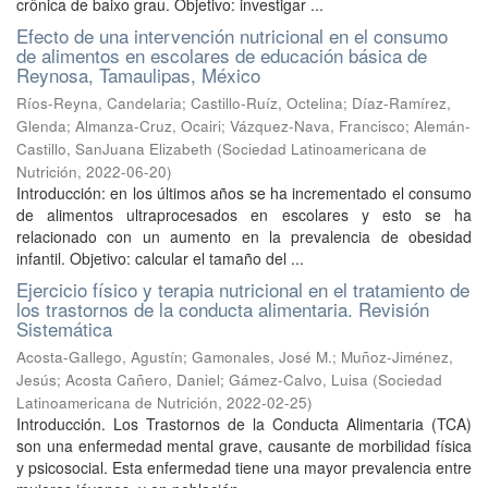
crônica de baixo grau. Objetivo: investigar ...
Efecto de una intervención nutricional en el consumo
de alimentos en escolares de educación básica de
Reynosa, Tamaulipas, México
Ríos-Reyna, Candelaria
;
Castillo-Ruíz, Octelina
;
Díaz-Ramírez,
Glenda
;
Almanza-Cruz, Ocairi
;
Vázquez-Nava, Francisco
;
Alemán-
Castillo, SanJuana Elizabeth
(
Sociedad Latinoamericana de
Nutrición
,
2022-06-20
)
Introducción: en los últimos años se ha incrementado el consumo
de alimentos ultraprocesados en escolares y esto se ha
relacionado con un aumento en la prevalencia de obesidad
infantil. Objetivo: calcular el tamaño del ...
Ejercicio físico y terapia nutricional en el tratamiento de
los trastornos de la conducta alimentaria. Revisión
Sistemática
Acosta-Gallego, Agustín
;
Gamonales, José M.
;
Muñoz-Jiménez,
Jesús
;
Acosta Cañero, Daniel
;
Gámez-Calvo, Luisa
(
Sociedad
Latinoamericana de Nutrición
,
2022-02-25
)
Introducción. Los Trastornos de la Conducta Alimentaria (TCA)
son una enfermedad mental grave, causante de morbilidad física
y psicosocial. Esta enfermedad tiene una mayor prevalencia entre