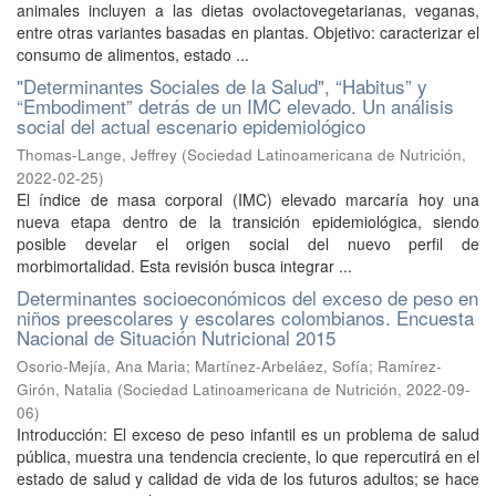
animales incluyen a las dietas ovolactovegetarianas, veganas,
entre otras variantes basadas en plantas. Objetivo: caracterizar el
consumo de alimentos, estado ...
"Determinantes Sociales de la Salud", “Habitus” y
“Embodiment” detrás de un IMC elevado. Un análisis
social del actual escenario epidemiológico
Thomas-Lange, Jeffrey
(
Sociedad Latinoamericana de Nutrición
,
2022-02-25
)
El índice de masa corporal (IMC) elevado marcaría hoy una
nueva etapa dentro de la transición epidemiológica, siendo
posible develar el origen social del nuevo perfil de
morbimortalidad. Esta revisión busca integrar ...
Determinantes socioeconómicos del exceso de peso en
niños preescolares y escolares colombianos. Encuesta
Nacional de Situación Nutricional 2015
Osorio-Mejía, Ana Maria
;
Martínez-Arbeláez, Sofía
;
Ramírez-
Girón, Natalia
(
Sociedad Latinoamericana de Nutrición
,
2022-09-
06
)
Introducción: El exceso de peso infantil es un problema de salud
pública, muestra una tendencia creciente, lo que repercutirá en el
estado de salud y calidad de vida de los futuros adultos; se hace