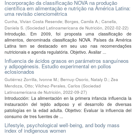
Incorporação da classificação NOVA na produção
científica em alimentação e nutrição na América Latina:
uma revisão cienciométrica
Cunha, Vivian Costa Resende
;
Borges, Camila A.
;
Canella,
Daniela S.
(
Sociedad Latinoamericana de Nutrición
,
2022-02-22
)
Introdução. Em 2009, foi proposta uma classificação de
alimentos, denominada classificação NOVA. Países da América
Latina tem se destacado em seu uso nas recomendações
nutricionais e agenda regulatória. Objetivo. Avaliar ...
Influencia de ácidos grasos en parámetros sanguíneos
y adipogénesis. Estudio experimental en pollos
eclosionados
Gutiérrez Zorrilla, Ivonne M.
;
Bernuy-Osorio, Nataly D.
;
Zea
Mendoza, Otto
;
Vílchez-Perales, Carlos
(
Sociedad
Latinoamericana de Nutrición
,
2022-09-27
)
Introducción: La alimentación en la primera infancia influencia la
instauración del tejido adiposo y el desarrollo de diversas
patologías en la edad adulta. Objetivo: Evaluar la influencia del
consumo de tres fuentes de ...
Lifestyle, psychological well-being, and body mass
index of indigenous women