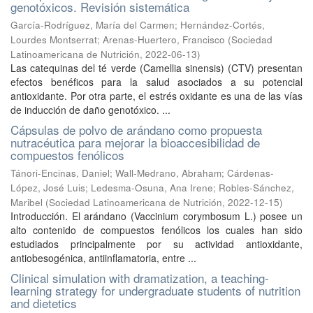
genotóxicos. Revisión sistemática
García-Rodríguez, María del Carmen
;
Hernández-Cortés,
Lourdes Montserrat
;
Arenas-Huertero, Francisco
(
Sociedad
Latinoamericana de Nutrición
,
2022-06-13
)
Las catequinas del té verde (Camellia sinensis) (CTV) presentan
efectos benéficos para la salud asociados a su potencial
antioxidante. Por otra parte, el estrés oxidante es una de las vías
de inducción de daño genotóxico. ...
Cápsulas de polvo de arándano como propuesta
nutracéutica para mejorar la bioaccesibilidad de
compuestos fenólicos
Tánori-Encinas, Daniel
;
Wall-Medrano, Abraham
;
Cárdenas-
López, José Luis
;
Ledesma-Osuna, Ana Irene
;
Robles-Sánchez,
Maribel
(
Sociedad Latinoamericana de Nutrición
,
2022-12-15
)
Introducción. El arándano (Vaccinium corymbosum L.) posee un
alto contenido de compuestos fenólicos los cuales han sido
estudiados principalmente por su actividad antioxidante,
antiobesogénica, antiinflamatoria, entre ...
Clinical simulation with dramatization, a teaching-
learning strategy for undergraduate students of nutrition
and dietetics