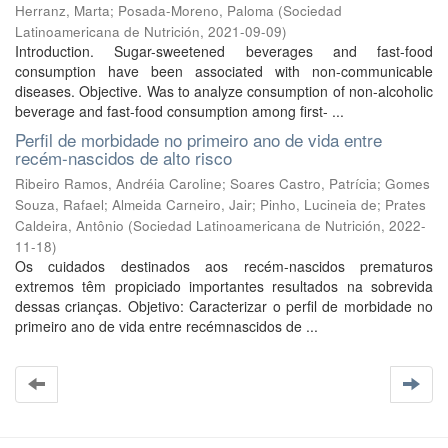
Herranz, Marta
;
Posada-Moreno, Paloma
(
Sociedad
Latinoamericana de Nutrición
,
2021-09-09
)
Introduction. Sugar-sweetened beverages and fast-food
consumption have been associated with non-communicable
diseases. Objective. Was to analyze consumption of non-alcoholic
beverage and fast-food consumption among first- ...
Perfil de morbidade no primeiro ano de vida entre
recém-nascidos de alto risco
Ribeiro Ramos, Andréia Caroline
;
Soares Castro, Patrícia
;
Gomes
Souza, Rafael
;
Almeida Carneiro, Jair
;
Pinho, Lucineia de
;
Prates
Caldeira, Antônio
(
Sociedad Latinoamericana de Nutrición
,
2022-
11-18
)
Os cuidados destinados aos recém-nascidos prematuros
extremos têm propiciado importantes resultados na sobrevida
dessas crianças. Objetivo: Caracterizar o perfil de morbidade no
primeiro ano de vida entre recémnascidos de ...