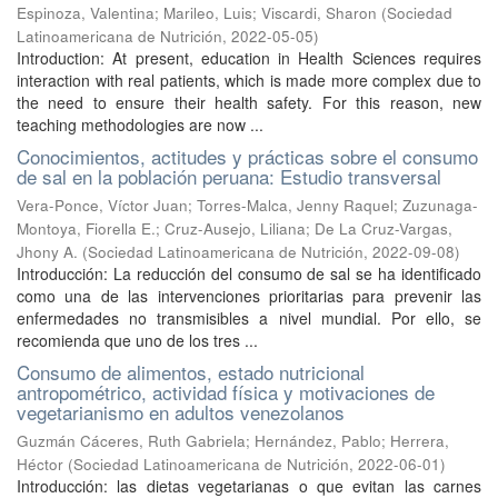
Espinoza, Valentina
;
Marileo, Luis
;
Viscardi, Sharon
(
Sociedad
Latinoamericana de Nutrición
,
2022-05-05
)
Introduction: At present, education in Health Sciences requires
interaction with real patients, which is made more complex due to
the need to ensure their health safety. For this reason, new
teaching methodologies are now ...
Conocimientos, actitudes y prácticas sobre el consumo
de sal en la población peruana: Estudio transversal
Vera-Ponce, Víctor Juan
;
Torres-Malca, Jenny Raquel
;
Zuzunaga-
Montoya, Fiorella E.
;
Cruz-Ausejo, Liliana
;
De La Cruz-Vargas,
Jhony A.
(
Sociedad Latinoamericana de Nutrición
,
2022-09-08
)
Introducción: La reducción del consumo de sal se ha identificado
como una de las intervenciones prioritarias para prevenir las
enfermedades no transmisibles a nivel mundial. Por ello, se
recomienda que uno de los tres ...
Consumo de alimentos, estado nutricional
antropométrico, actividad física y motivaciones de
vegetarianismo en adultos venezolanos
Guzmán Cáceres, Ruth Gabriela
;
Hernández, Pablo
;
Herrera,
Héctor
(
Sociedad Latinoamericana de Nutrición
,
2022-06-01
)
Introducción: las dietas vegetarianas o que evitan las carnes