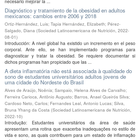
necesario mejorar la ...
Diagnóstico y tratamiento de la obesidad en adultos
mexicanos: cambios entre 2006 y 2018
Ortiz-Hernández, Luis
;
Tapia Hernández, Elizabeth
;
Pérez-
Salgado, Diana
(
Sociedad Latinoamericana de Nutrición
,
2022-
08-01
)
Introducción: A nivel global ha existido un incremento en el peso
corporal. Ante ello, se han implementado programas para
diagnosticar y tratar la obesidad. Se requiere documentar si
dichos programas han propiciado que las ...
A dieta inflamatória não está associada à qualidade do
sono de estudantes universitários adultos jovens de
uma cidade do Nordeste do Brasil
Alves de Araújo, Noênia
;
Sampaio, Helena Alves de Carvalho
;
Ferreira Carioca, Antônio Augusto
;
Barros, Anael Queirós Silva
;
Cardoso Neto, Carlos
;
Fernandes Leal, Antonio Lucas
;
Silva,
Bruna Yhang da Costa
(
Sociedad Latinoamericana de Nutrición
,
2022-10
)
Introdução: Estudantes universitários da área de saúde
apresentam uma rotina que exacerba inadequações no estilo de
vida e sono, as quais contribuem para um estado de inflamação