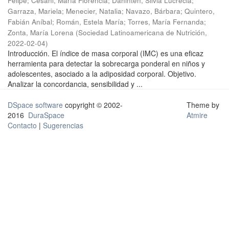
Felipe
;
Cesani, María Florencia
;
Dahinten, Silvia Lucrecia
;
Garraza, Mariela
;
Menecier, Natalia
;
Navazo, Bárbara
;
Quintero,
Fabián Aníbal
;
Román, Estela María
;
Torres, María Fernanda
;
Zonta, María Lorena
(
Sociedad Latinoamericana de Nutrición
,
2022-02-04
)
Introducción. El índice de masa corporal (IMC) es una eficaz
herramienta para detectar la sobrecarga ponderal en niños y
adolescentes, asociado a la adiposidad corporal. Objetivo.
Analizar la concordancia, sensibilidad y ...
DSpace software
copyright © 2002-
Theme by
2016
DuraSpace
Atmire
Contacto
|
Sugerencias