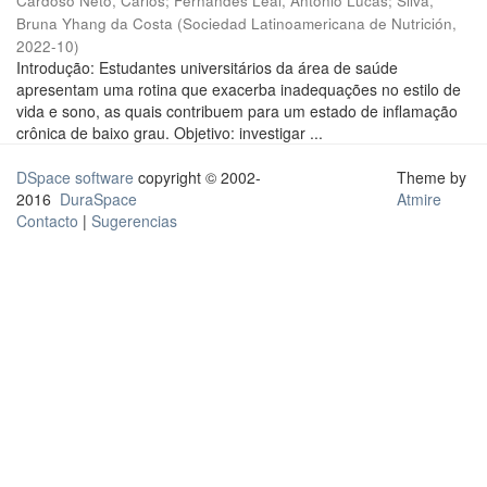
Cardoso Neto, Carlos
;
Fernandes Leal, Antonio Lucas
;
Silva,
Bruna Yhang da Costa
(
Sociedad Latinoamericana de Nutrición
,
2022-10
)
Introdução: Estudantes universitários da área de saúde
apresentam uma rotina que exacerba inadequações no estilo de
vida e sono, as quais contribuem para um estado de inflamação
crônica de baixo grau. Objetivo: investigar ...
DSpace software
copyright © 2002-
Theme by
2016
DuraSpace
Atmire
Contacto
|
Sugerencias