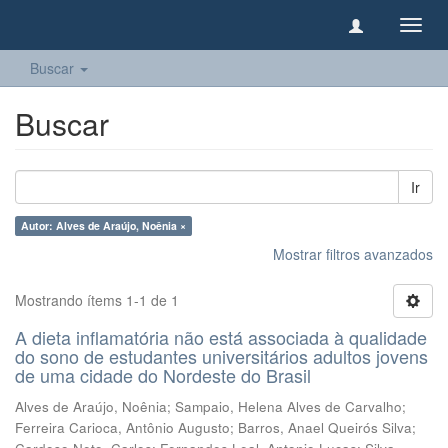
Camb
naveg
Buscar
Buscar
Ir
Autor: Alves de Araújo, Noênia ×
Mostrar filtros avanzados
Mostrando ítems 1-1 de 1
A dieta inflamatória não está associada à qualidade
do sono de estudantes universitários adultos jovens
de uma cidade do Nordeste do Brasil
Alves de Araújo, Noênia
;
Sampaio, Helena Alves de Carvalho
;
Ferreira Carioca, Antônio Augusto
;
Barros, Anael Queirós Silva
;