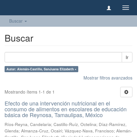
Camb
naveg
Buscar
Buscar
Ir
Autor: Alemán-Castillo, SanJuana Elizabeth ×
Mostrar filtros avanzados
Mostrando ítems 1-1 de 1
Efecto de una intervención nutricional en el
consumo de alimentos en escolares de educación
básica de Reynosa, Tamaulipas, México
Ríos-Reyna, Candelaria
;
Castillo-Ruíz, Octelina
;
Díaz-Ramírez,
Glenda
;
Almanza-Cruz, Ocairi
;
Vázquez-Nava, Francisco
;
Alemán-