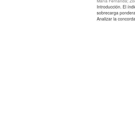
María Fernanda
;
Zo
Introducción. El ín
sobrecarga ponderal
Analizar la concordan