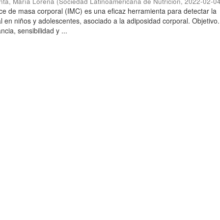
nta, María Lorena
(
Sociedad Latinoamericana de Nutrición
,
2022-02-0
dice de masa corporal (IMC) es una eficaz herramienta para detectar la
 en niños y adolescentes, asociado a la adiposidad corporal. Objetivo.
cia, sensibilidad y ...