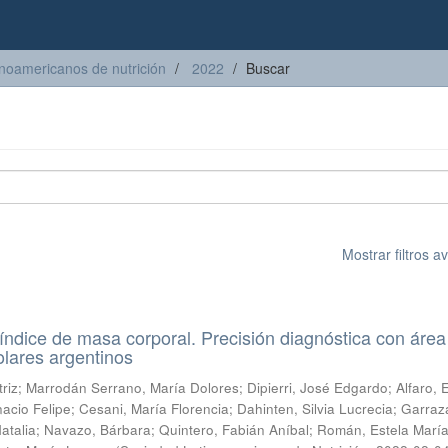
inoamericanos de nutrición
2022
Buscar
Mostrar filtros 
índice de masa corporal. Precisión diagnóstica con área
olares argentinos
riz
;
Marrodán Serrano, María Dolores
;
Dipierri, José Edgardo
;
Alfaro,
nacio Felipe
;
Cesani, María Florencia
;
Dahinten, Silvia Lucrecia
;
Garraz
atalia
;
Navazo, Bárbara
;
Quintero, Fabián Aníbal
;
Román, Estela Marí