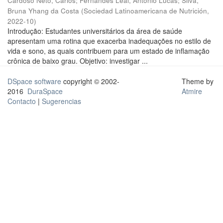
Cardoso Neto, Carlos
;
Fernandes Leal, Antonio Lucas
;
Silva,
Bruna Yhang da Costa
(
Sociedad Latinoamericana de Nutrición
,
2022-10
)
Introdução: Estudantes universitários da área de saúde
apresentam uma rotina que exacerba inadequações no estilo de
vida e sono, as quais contribuem para um estado de inflamação
crônica de baixo grau. Objetivo: investigar ...
DSpace software
copyright © 2002-
Theme by
2016
DuraSpace
Atmire
Contacto
|
Sugerencias