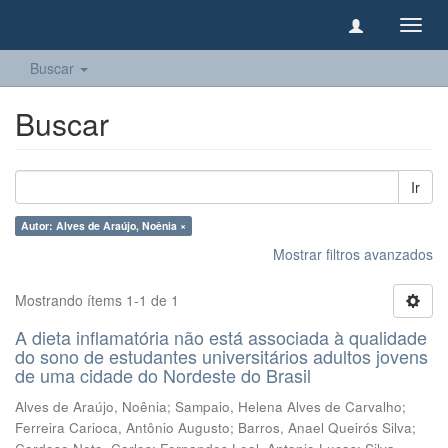
Camb
naveg
Buscar
Buscar
Ir
Autor: Alves de Araújo, Noênia ×
Mostrar filtros avanzados
Mostrando ítems 1-1 de 1
A dieta inflamatória não está associada à qualidade
do sono de estudantes universitários adultos jovens
de uma cidade do Nordeste do Brasil
Alves de Araújo, Noênia
;
Sampaio, Helena Alves de Carvalho
;
Ferreira Carioca, Antônio Augusto
;
Barros, Anael Queirós Silva
;