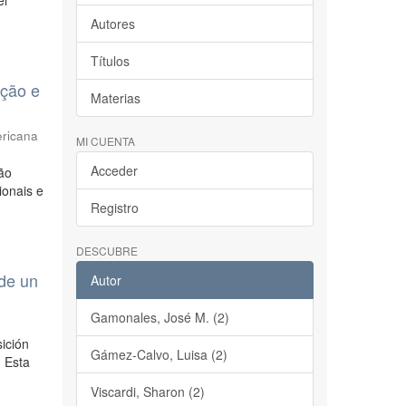
el
Autores
Títulos
ação e
Materias
ericana
MI CUENTA
Acceder
ção
ionais e
Registro
DESCUBRE
 de un
Autor
Gamonales, José M. (2)
ición
Gámez-Calvo, Luisa (2)
. Esta
Viscardi, Sharon (2)