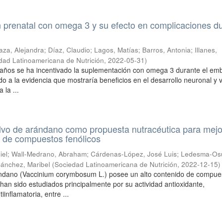
 prenatal con omega 3 y su efecto en complicaciones d
aza, Alejandra
;
Díaz, Claudio
;
Lagos, Matías
;
Barros, Antonia
;
Illanes,
dad Latinoamericana de Nutrición
,
2022-05-31
)
s años se ha incentivado la suplementación con omega 3 durante el em
o a la evidencia que mostraría beneficios en el desarrollo neuronal y v
 la ...
lvo de arándano como propuesta nutracéutica para mejo
d de compuestos fenólicos
iel
;
Wall-Medrano, Abraham
;
Cárdenas-López, José Luis
;
Ledesma-Os
ánchez, Maribel
(
Sociedad Latinoamericana de Nutrición
,
2022-12-15
)
rándano (Vaccinium corymbosum L.) posee un alto contenido de compue
 han sido estudiados principalmente por su actividad antioxidante,
iinflamatoria, entre ...