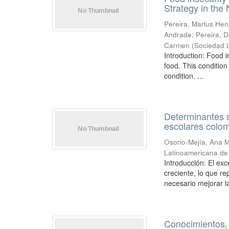
Strategy in the 
Pereira, Marlus Hen
Andrade
;
Pereira, 
Carmen
(
Sociedad L
Introduction: Food in
food. This condition
condition. ...
Determinantes 
escolares colom
Osorio-Mejía, Ana M
Latinoamericana de 
Introducción: El ex
creciente, lo que re
necesario mejorar la
Conocimientos, 