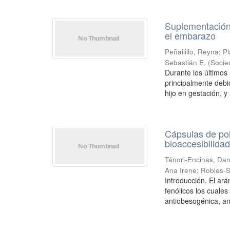
Suplementación
el embarazo
Peñailillo, Reyna
;
Pl
Sebastián E.
(
Socie
Durante los último
principalmente debid
hijo en gestación, y a
Cápsulas de po
bioaccesibilida
Tánori-Encinas, Dan
Ana Irene
;
Robles-S
Introducción. El a
fenólicos los cuales
antiobesogénica, ant