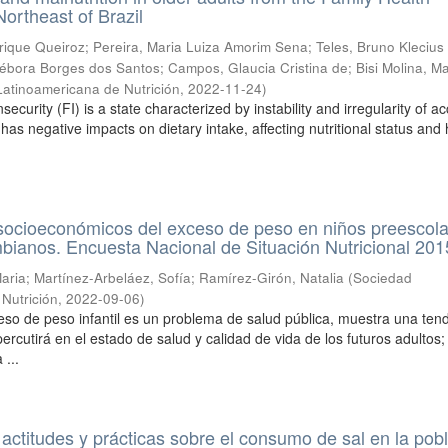
Northeast of Brazil
rique Queiroz
;
Pereira, Maria Luiza Amorim Sena
;
Teles, Bruno Klecius
Débora Borges dos Santos
;
Campos, Glaucia Cristina de
;
Bisi Molina, Ma
atinoamericana de Nutrición
,
2022-11-24
)
security (FI) is a state characterized by instability and irregularity of a
 has negative impacts on dietary intake, affecting nutritional status and 
socioeconómicos del exceso de peso en niños preescola
bianos. Encuesta Nacional de Situación Nutricional 201
aria
;
Martínez-Arbeláez, Sofía
;
Ramírez-Girón, Natalia
(
Sociedad
Nutrición
,
2022-09-06
)
ceso de peso infantil es un problema de salud pública, muestra una ten
percutirá en el estado de salud y calidad de vida de los futuros adultos
 ...
actitudes y prácticas sobre el consumo de sal en la pob