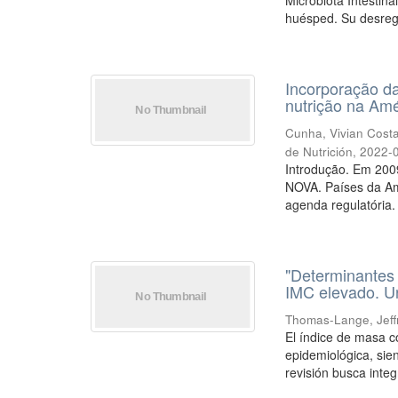
Microbiota Intestina
huésped. Su desreg
Incorporação da
nutrição na Amé
Cunha, Vivian Cos
de Nutrición
,
2022-
Introdução. Em 2009
NOVA. Países da Am
agenda regulatória. O
"Determinantes 
IMC elevado. Un
Thomas-Lange, Jeff
El índice de masa c
epidemiológica, sien
revisión busca integr