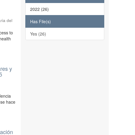
2022 (26)
ria del
Has File(s)
ccess to
Yes (26)
health
res y
5
dencia
; se hace
lación