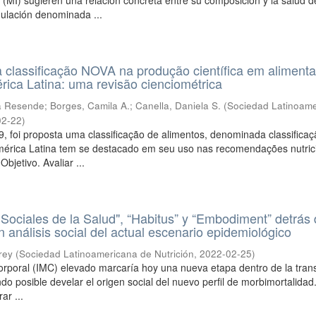
l (MI) sugieren una relación concreta entre su composición y la salud d
ulación denominada ...
 classificação NOVA na produção científica em aliment
rica Latina: uma revisão cienciométrica
ta Resende
;
Borges, Camila A.
;
Canella, Daniela S.
(
Sociedad Latinoam
02-22
)
, foi proposta uma classificação de alimentos, denominada classifica
érica Latina tem se destacado em seu uso nas recomendações nutric
bjetivo. Avaliar ...
Sociales de la Salud", “Habitus” y “Embodiment” detrás
 análisis social del actual escenario epidemiológico
rey
(
Sociedad Latinoamericana de Nutrición
,
2022-02-25
)
orporal (IMC) elevado marcaría hoy una nueva etapa dentro de la trans
do posible develar el origen social del nuevo perfil de morbimortalidad
ar ...