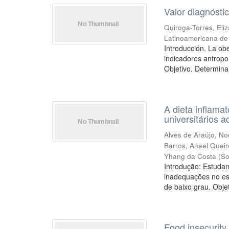
Valor diagnósti
Quiroga-Torres, Eli
Latinoamericana de 
Introducción. La ob
indicadores antropo
Objetivo. Determinar 
A dieta inflama
universitários 
Alves de Araújo, No
Barros, Anael Queir
Yhang da Costa
(
So
Introdução: Estuda
inadequações no est
de baixo grau. Objeti
Food insecurity 