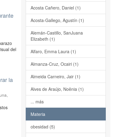
Acosta Cañero, Daniel (1)
urante
Acosta-Gallego, Agustín (1)
Alemán-Castillo, SanJuana
Elizabeth (1)
barazo
isual del
Alfaro, Emma Laura (1)
Almanza-Cruz, Ocairi (1)
Almeida Carneiro, Jair (1)
rar la
Alves de Araújo, Noênia (1)
una,
... más
stos
Materia
obesidad (5)