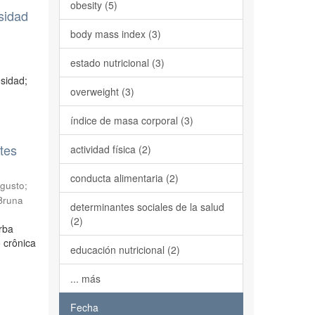
obesity (5)
sidad
body mass index (3)
estado nutricional (3)
esidad;
overweight (3)
índice de masa corporal (3)
tes
actividad física (2)
conducta alimentaria (2)
ugusto
;
 Bruna
determinantes sociales de la salud
(2)
rba
 crônica
educación nutricional (2)
... más
Fecha