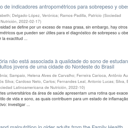
co de indicadores antropométricos para sobrepeso y obe
zabeth
;
Delgado-López, Verónica
;
Ramos-Padilla, Patricio
(
Sociedad
Nutrición
,
2022-02-17
)
esidad se define por un exceso de masa grasa, sin embargo, hay otros
métricos que pueden ser útiles para el diagnóstico de sobrepeso u ob
la exactitud ...
tória não está associada à qualidade do sono de estudan
adultos jovens de uma cidade do Nordeste do Brasil
ênia
;
Sampaio, Helena Alves de Carvalho
;
Ferreira Carioca, Antônio A
ós Silva
;
Cardoso Neto, Carlos
;
Fernandes Leal, Antonio Lucas
;
Silva,
ciedad Latinoamericana de Nutrición
,
2022-10
)
ntes universitários da área de saúde apresentam uma rotina que exace
ilo de vida e sono, as quais contribuem para um estado de inflamação
vo: investigar ...
and malnutrition in older adults from the Family Health