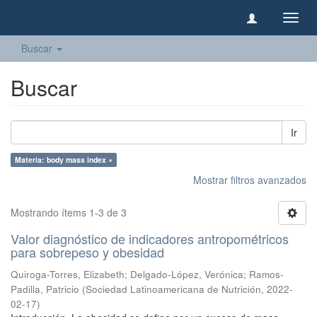
Camb
naveg
Buscar
Buscar
Ir
Materia: body mass index ×
Mostrar filtros avanzados
Mostrando ítems 1-3 de 3
Valor diagnóstico de indicadores antropométricos
para sobrepeso y obesidad
Quiroga-Torres, Elizabeth
;
Delgado-López, Verónica
;
Ramos-
Padilla, Patricio
(
Sociedad Latinoamericana de Nutrición
,
2022-
02-17
)