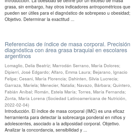
Introducción. La obesidad se define por un exceso de masa
grasa, sin embargo, hay otros indicadores antropométricos que
pueden ser útiles para el diagnóstico de sobrepeso u obesidad;
Objetivo. Determinar la exactitud ...
Referencias de índice de masa corporal. Precisión
diagnóstica con área grasa braquial en escolares
argentinos
Lomaglio, Delia Beatriz
;
Marrodán Serrano, María Dolores
;
Dipierri, José Edgardo
;
Alfaro, Emma Laura
;
Bejarano, Ignacio
Felipe
;
Cesani, María Florencia
;
Dahinten, Silvia Lucrecia
;
Garraza, Mariela
;
Menecier, Natalia
;
Navazo, Bárbara
;
Quintero,
Fabián Aníbal
;
Román, Estela María
;
Torres, María Fernanda
;
Zonta, María Lorena
(
Sociedad Latinoamericana de Nutrición
,
2022-02-04
)
Introducción. El índice de masa corporal (IMC) es una eficaz
herramienta para detectar la sobrecarga ponderal en niños y
adolescentes, asociado a la adiposidad corporal. Objetivo.
Analizar la concordancia, sensibilidad y ...