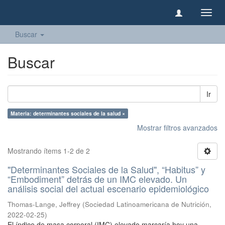
Camb
naveg
Buscar
Buscar
Ir
Materia: determinantes sociales de la salud ×
Mostrar filtros avanzados
Mostrando ítems 1-2 de 2
"Determinantes Sociales de la Salud", “Habitus” y
“Embodiment” detrás de un IMC elevado. Un
análisis social del actual escenario epidemiológico
Thomas-Lange, Jeffrey
(
Sociedad Latinoamericana de Nutrición
,
2022-02-25
)
El índice de masa corporal (IMC) elevado marcaría hoy una