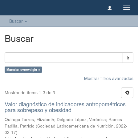
Camb
naveg
Buscar
Buscar
Ir
Materia: overweight ×
Mostrar filtros avanzados
Mostrando ítems 1-3 de 3
Valor diagnóstico de indicadores antropométricos
para sobrepeso y obesidad
Quiroga-Torres, Elizabeth
;
Delgado-López, Verónica
;
Ramos-
Padilla, Patricio
(
Sociedad Latinoamericana de Nutrición
,
2022-
02-17
)