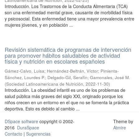
Latinoamericana de Nutrición
,
2022-02-25
)
Introducción. Los Trastornos de la Conducta Alimentaria (TCA)
son una enfermedad mental grave, causante de morbilidad física
y psicosocial. Esta enfermedad tiene una mayor prevalencia entre
mujeres jóvenes, y en población ...
Revisión sistemática de programas de intervención
para promover hábitos saludables de actividad
física y nutrición en escolares españoles
Gámez-Calvo, Luisa
;
Hernández-Beltrán, Víctor
;
Pimienta-
Sánchez, Lourdes P.
;
Delgado-Gil, Serafín
;
Gamonales, José M.
(
Sociedad Latinoamericana de Nutrición
,
2022-11-30
)
Introducción. La obesidad infantil es uno de los problemas de
salud pública más graves del siglo XXI, originado porque los
niños crecen en un entorno en el que no se fomenta la práctica
deportiva. Esto es debido al cambio ...
DSpace software
copyright © 2002-
Theme by
2016
DuraSpace
Atmire
Contacto
|
Sugerencias