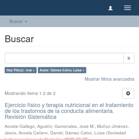
Camb
naveg
Buscar
Buscar
Ir
Has File(s): true ×
Autor: Gámez-Calvo, Luisa ×
Mostrar filtros avanzados
Mostrando ítems 1-2 de 2
Ejercicio físico y terapia nutricional en el tratamiento
de los trastornos de la conducta alimentaria.
Revisión Sistemática
Acosta-Gallego, Agustín
;
Gamonales, José M.
;
Muñoz-Jiménez,
Jesús
;
Acosta Cañero, Daniel
;
Gámez-Calvo, Luisa
(
Sociedad