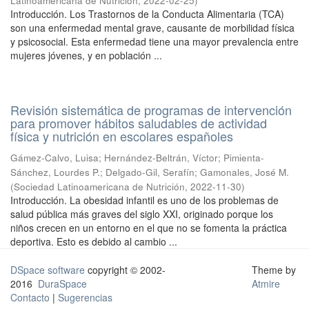
Latinoamericana de Nutrición
,
2022-02-25
)
Introducción. Los Trastornos de la Conducta Alimentaria (TCA)
son una enfermedad mental grave, causante de morbilidad física
y psicosocial. Esta enfermedad tiene una mayor prevalencia entre
mujeres jóvenes, y en población ...
Revisión sistemática de programas de intervención
para promover hábitos saludables de actividad
física y nutrición en escolares españoles
Gámez-Calvo, Luisa
;
Hernández-Beltrán, Víctor
;
Pimienta-
Sánchez, Lourdes P.
;
Delgado-Gil, Serafín
;
Gamonales, José M.
(
Sociedad Latinoamericana de Nutrición
,
2022-11-30
)
Introducción. La obesidad infantil es uno de los problemas de
salud pública más graves del siglo XXI, originado porque los
niños crecen en un entorno en el que no se fomenta la práctica
deportiva. Esto es debido al cambio ...
DSpace software
copyright © 2002-
Theme by
2016
DuraSpace
Atmire
Contacto
|
Sugerencias