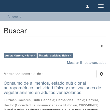
Camb
naveg
Buscar
Buscar
Ir
Autor: Herrera, Héctor ×
Materia: actividad física ×
Mostrar filtros avanzados
Mostrando ítems 1-1 de 1
Consumo de alimentos, estado nutricional
antropométrico, actividad física y motivaciones de
vegetarianismo en adultos venezolanos
Guzmán Cáceres, Ruth Gabriela
;
Hernández, Pablo
;
Herrera,
Héctor
(
Sociedad Latinoamericana de Nutrición
,
2022-06-01
)
Introducción: las dietas vegetarianas o que evitan las carnes