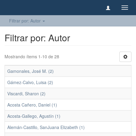
Camb
naveg
Filtrar por: Autor
Filtrar por: Autor
Mostrando ítems 1-10 de 28
Gamonales, José M. (2)
Gámez-Calvo, Luisa (2)
Viscardi, Sharon (2)
Acosta Cañero, Daniel (1)
Acosta-Gallego, Agustín (1)
Alemán-Castillo, SanJuana Elizabeth (1)