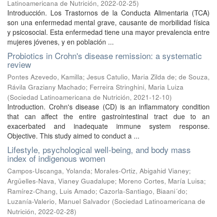
Latinoamericana de Nutrición
,
2022-02-25
)
Introducción. Los Trastornos de la Conducta Alimentaria (TCA)
son una enfermedad mental grave, causante de morbilidad física
y psicosocial. Esta enfermedad tiene una mayor prevalencia entre
mujeres jóvenes, y en población ...
Probiotics in Crohn's disease remission: a systematic
review
Pontes Azevedo, Kamilla
;
Jesus Catulio, Maria Zilda de
;
de Souza,
Rávila Graziany Machado
;
Ferreira Stringhini, Maria Luiza
(
Sociedad Latinoamericana de Nutrición
,
2021-12-10
)
Introduction. Crohn's disease (CD) is an inflammatory condition
that can affect the entire gastrointestinal tract due to an
exacerbated and inadequate immune system response.
Objective. This study aimed to conduct a ...
Lifestyle, psychological well-being, and body mass
index of indigenous women
Campos-Uscanga, Yolanda
;
Morales-Ortiz, Abigahid Vianey
;
Argüelles-Nava, Vianey Guadalupe
;
Moreno Cortes, María Luisa
;
Ramírez-Chang, Luis Amado
;
Cazorla-Santiago, Biaani´do
;
Luzanía-Valerio, Manuel Salvador
(
Sociedad Latinoamericana de
Nutrición
,
2022-02-28
)