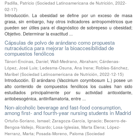
Padilla, Patricio
(
Sociedad Latinoamericana de Nutrición
,
2022-
02-17
)
Introducción. La obesidad se define por un exceso de masa
grasa, sin embargo, hay otros indicadores antropométricos que
pueden ser útiles para el diagnóstico de sobrepeso u obesidad;
Objetivo. Determinar la exactitud ...
Cápsulas de polvo de arándano como propuesta
nutracéutica para mejorar la bioaccesibilidad de
compuestos fenólicos
Tánori-Encinas, Daniel
;
Wall-Medrano, Abraham
;
Cárdenas-
López, José Luis
;
Ledesma-Osuna, Ana Irene
;
Robles-Sánchez,
Maribel
(
Sociedad Latinoamericana de Nutrición
,
2022-12-15
)
Introducción. El arándano (Vaccinium corymbosum L.) posee un
alto contenido de compuestos fenólicos los cuales han sido
estudiados principalmente por su actividad antioxidante,
antiobesogénica, antiinflamatoria, entre ...
Non-alcoholic beverage and fast-food consumption,
among first- and fourth-year nursing students in Madrid
Ortuño-Soriano, Ismael
;
Zaragoza-García, Ignacio
;
Becerro-de-
Bengoa-Vallejo, Ricardo
;
Losa-Iglesias, Marta Elena
;
López-
Herranz, Marta
;
Posada-Moreno, Paloma
(
Sociedad