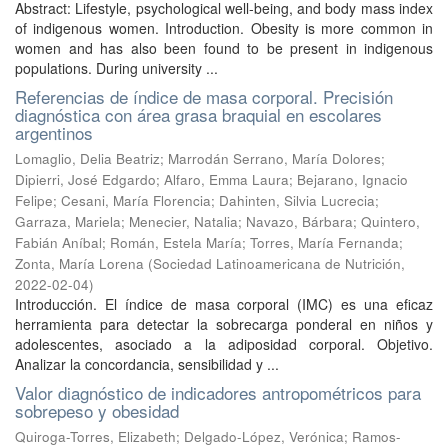
Abstract: Lifestyle, psychological well-being, and body mass index
of indigenous women. Introduction. Obesity is more common in
women and has also been found to be present in indigenous
populations. During university ...
Referencias de índice de masa corporal. Precisión
diagnóstica con área grasa braquial en escolares
argentinos
Lomaglio, Delia Beatriz
;
Marrodán Serrano, María Dolores
;
Dipierri, José Edgardo
;
Alfaro, Emma Laura
;
Bejarano, Ignacio
Felipe
;
Cesani, María Florencia
;
Dahinten, Silvia Lucrecia
;
Garraza, Mariela
;
Menecier, Natalia
;
Navazo, Bárbara
;
Quintero,
Fabián Aníbal
;
Román, Estela María
;
Torres, María Fernanda
;
Zonta, María Lorena
(
Sociedad Latinoamericana de Nutrición
,
2022-02-04
)
Introducción. El índice de masa corporal (IMC) es una eficaz
herramienta para detectar la sobrecarga ponderal en niños y
adolescentes, asociado a la adiposidad corporal. Objetivo.
Analizar la concordancia, sensibilidad y ...
Valor diagnóstico de indicadores antropométricos para
sobrepeso y obesidad
Quiroga-Torres, Elizabeth
;
Delgado-López, Verónica
;
Ramos-