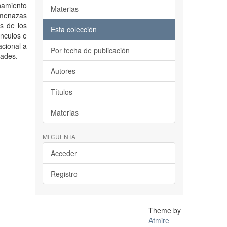
onamiento
Materias
 amenazas
s de los
Esta colección
nculos e
acional a
Por fecha de publicación
dades.
Autores
Títulos
Materias
MI CUENTA
Acceder
Registro
Theme by
Atmire