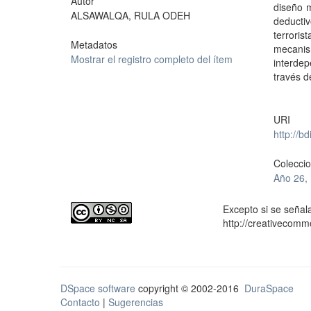
Autor
diseño m
ALSAWALQA, RULA ODEH
deductiv
terrori
Metadatos
mecanis
Mostrar el registro completo del ítem
interdep
través d
URI
http://b
Colecci
Año 26, 
Excepto si se señala
http://creativecomm
DSpace software
copyright © 2002-2016
DuraSpace
Contacto
|
Sugerencias