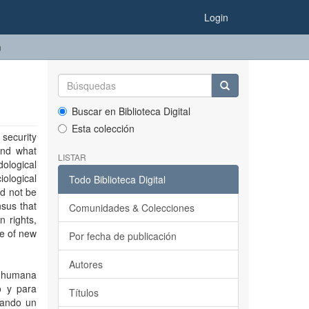
Login
m
Buscar en Biblioteca Digital
Esta colección
 security
and what
LISTAR
dological
ological
Todo Biblioteca Digital
ld not be
sus that
Comunidades & Colecciones
 rights,
ge of new
Por fecha de publicación
Autores
ad humana
o y para
Títulos
tando un