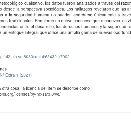
etodológico cualitativo, los datos fueron analizados a través del raz
o desde la perspectiva sociológica. Los hallazgos revelaron que las
stas a la seguridad humana no pueden abordarse únicamente a travé
mos tradicionales. Requieren un nuevo consenso que reconozca los ví
endencias entre el desarrollo, los derechos humanos y la seguridad n
e un enfoque integral que utilice una amplia gama de nuevas oportuni
digital2.ula.ve:8080/xmlui/654321/7002
ones
Nº Extra 1 (2021)
 otra cosa, la licencia del ítem se describe como
ons.org/licenses/by-nc-sa/3.0/ve/