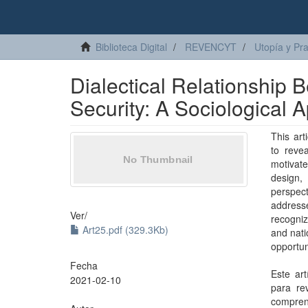
Biblioteca Digital
REVENCYT
Utopía y Pr
Dialectical Relationship
Security: A Sociological 
This art
to reve
motivate
design,
perspect
address
Ver/
recogni
Art25.pdf (329.3Kb)
and nati
opportun
Fecha
Este art
2021-02-10
para re
compren