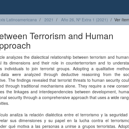
axis Latinoamericana
2021
Año 26, Nº Extra 1 (2021)
Ver íte
 Between Terrorism and Human
Approach
icle analyzes the dialectical relationship between terrorism and human
al its dimensions and their role in counterterrorism and to underst
s individuals to join terrorist groups. Adopting a qualitative metho
 data were analyzed through deductive reasoning from the soci
ive. The findings revealed that terrorist threats to human security cou
ed through traditional mechanisms alone. They require a new consen
zes the linkages and interdependencies between development, human
onal security through a comprehensive approach that uses a wide ran
ities.
ículo analiza la relación dialéctica entre el terrorismo y la segurid
velar sus dimensiones y su papel en la lucha contra el terrorism
der qué motiva a las personas a unirse a grupos terroristas. Adop