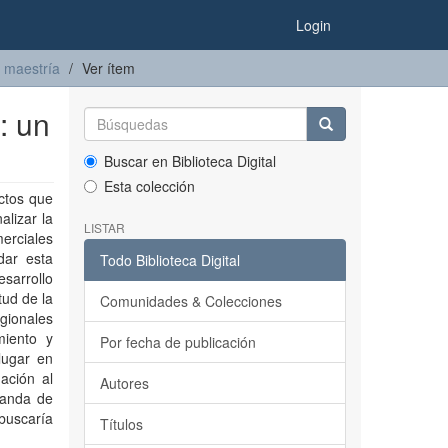
Login
 maestría
Ver ítem
: un
Buscar en Biblioteca Digital
Esta colección
ectos que
alizar la
LISTAR
merciales
dar esta
Todo Biblioteca Digital
sarrollo
tud de la
Comunidades & Colecciones
egionales
miento y
Por fecha de publicación
 lugar en
ación al
Autores
manda de
buscaría
Títulos