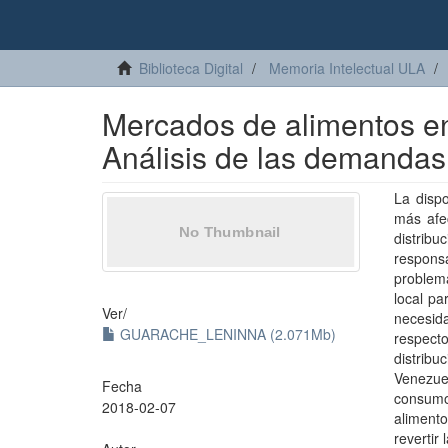
Biblioteca Digital
Memoria Intelectual ULA
Mercados de alimentos en
Análisis de las demandas
La dispo
más afec
distribu
respons
problem
local pa
Ver/
necesida
GUARACHE_LENINNA (2.071Mb)
respect
distribu
Venezue
Fecha
consumo
2018-02-07
alimento
revertir