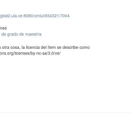
digital2.ula.ve:8080/xmlui/654321/7004
ones
s de grado de maestría
 otra cosa, la licencia del ítem se describe como
ons.org/licenses/by-nc-sa/3.0/ve/