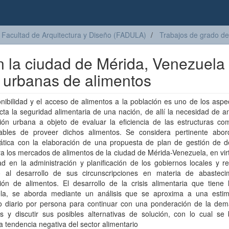
Facultad de Arquitectura y Diseño (FADULA)
Trabajos de grado de
 la ciudad de Mérida, Venezuela 
 urbanas de alimentos
nibilidad y el acceso de alimentos a la población es uno de los asp
ta la seguridad alimentaria de una nación, de allí la necesidad de an
ción urbana a objeto de evaluar la eficiencia de las estructuras co
ables de proveer dichos alimentos. Se considera pertinente abor
ática con la elaboración de una propuesta de plan de gestión de de
ra los mercados de alimentos de la ciudad de Mérida-Venezuela, en vir
d en la administración y planificación de los gobiernos locales y r
o al desarrollo de sus circunscripciones en materia de abasteci
ción de alimentos. El desarrollo de la crisis alimentaria que tiene
la, se aborda mediante un análisis que se aproxima a una estim
 diario por persona para continuar con una ponderación de la de
s y discutir sus posibles alternativas de solución, con lo cual se 
 la tendencia negativa del sector alimentario