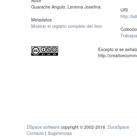
Autor
Guarache Angulo, Leninna Josefina
URI
http://b
Metadatos
Mostrar el registro completo del ítem
Colecci
Trabajo
Excepto si se señala
http://creativecomm
DSpace software
copyright © 2002-2016
DuraSpace
Contacto
|
Sugerencias