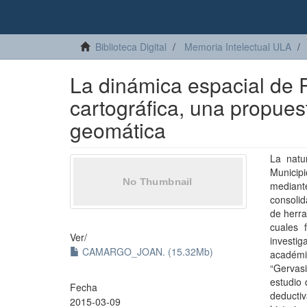
Biblioteca Digital
Memoria Intelectual ULA
La dinámica espacial de 
cartográfica, una propues
geomática
La natu
Municip
mediant
consolid
de herra
cuales 
Ver/
investig
CAMARGO_JOAN. (15.32Mb)
académi
“Gervas
estudio 
Fecha
deductiv
2015-03-09