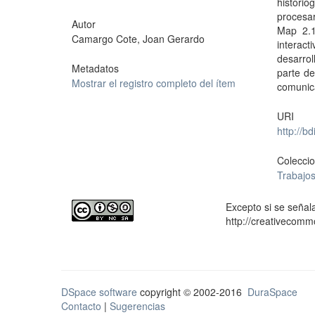
historio
procesar
Autor
Map 2.1
Camargo Cote, Joan Gerardo
interact
desarrol
Metadatos
parte de
Mostrar el registro completo del ítem
comunic
URI
http://b
Colecci
Trabajo
Excepto si se señala
http://creativecomm
DSpace software
copyright © 2002-2016
DuraSpace
Contacto
|
Sugerencias