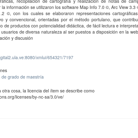
gráficas, recopilación de cartografía y realización de notas de cam
 la información se utilizaron los software Map Info 7.0 ©, Arc View 3.3
.2 ©, con los cuales se elaboraron representaciones cartográficas
ivo y convencional, orientadas por el método portulano, que contrib
lo de productos con potencialidad didáctica, de fácil lectura e interpret
 usuarios de diversa naturaleza al ser puestos a disposición en la we
ación y discusión
digital2.ula.ve:8080/xmlui/654321/7197
ones
s de grado de maestría
 otra cosa, la licencia del ítem se describe como
ons.org/licenses/by-nc-sa/3.0/ve/