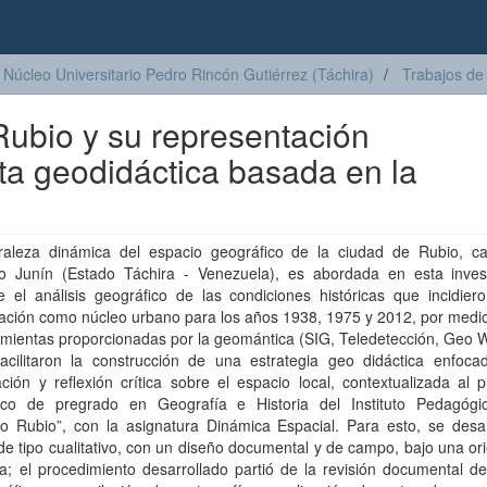
Núcleo Universitario Pedro Rincón Gutiérrez (Táchira)
Trabajos de
Rubio y su representación
ta geodidáctica basada en la
raleza dinámica del espacio geográfico de la ciudad de Rubio, cap
io Junín (Estado Táchira - Venezuela), es abordada en esta invest
e el análisis geográfico de las condiciones históricas que incidier
ación como núcleo urbano para los años 1938, 1975 y 2012, por medio
mientas proporcionadas por la geomántica (SIG, Teledetección, Geo W
facilitaron la construcción de una estrategia geo didáctica enfoca
ación y reflexión crítica sobre el espacio local, contextualizada al
co de pregrado en Geografía e Historia del Instituto Pedagógi
io Rubio”, con la asignatura Dinámica Espacial. Para esto, se desar
de tipo cualitativo, con un diseño documental y de campo, bajo una or
a; el procedimiento desarrollado partió de la revisión documental d