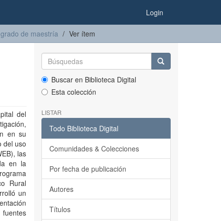
Login
 grado de maestría
Ver ítem
Buscar en Biblioteca Digital
Esta colección
LISTAR
ital del
igación,
Todo Biblioteca Digital
on en su
 del uso
Comunidades & Colecciones
EB), las
da en la
Por fecha de publicación
 programa
co Rural
Autores
rolló un
ientación
Títulos
e fuentes