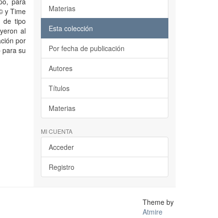
po, para
Materias
 © y Time
 de tipo
Esta colección
uyeron al
ación por
Por fecha de publicación
b para su
Autores
Títulos
Materias
MI CUENTA
Acceder
Registro
Theme by
Atmire