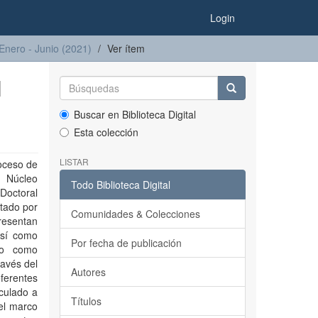
Login
 Enero - Junio (2021)
Ver ítem
N
Buscar en Biblioteca Digital
Esta colección
LISTAR
roceso de
, Núcleo
Todo Biblioteca Digital
Doctoral
ctado por
Comunidades & Colecciones
resentan
así como
Por fecha de publicación
do como
ravés del
Autores
ferentes
culado a
Títulos
el marco