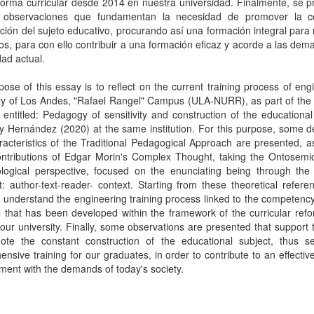
forma curricular desde 2014 en nuestra universidad. Finalmente, se 
 observaciones que fundamentan la necesidad de promover la c
ción del sujeto educativo, procurando así una formación integral para
s, para con ello contribuir a una formación eficaz y acorde a las de
dad actual.
ose of this essay is to reflect on the current training process of eng
ty of Los Andes, "Rafael Rangel" Campus (ULA-NURR), as part of the 
entitled: Pedagogy of sensitivity and construction of the educational
y Hernández (2020) at the same institution. For this purpose, some de
acteristics of the Traditional Pedagogical Approach are presented, a
ntributions of Edgar Morin's Complex Thought, taking the Ontosemio
logical perspective, focused on the enunciating being through the 
: author-text-reader- context. Starting from these theoretical refere
o understand the engineering training process linked to the competency
 that has been developed within the framework of the curricular ref
our university. Finally, some observations are presented that support
ote the constant construction of the educational subject, thus s
nsive training for our graduates, in order to contribute to an effective
ment with the demands of today's society.