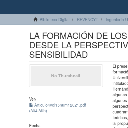
Biblioteca Digital
REVENCYT
Ingeniería U
LA FORMACIÓN DE LOS
DESDE LA PERSPECTIV
SENSIBILIDAD
El prese
formaci
Univers
intitula
Hernánd
algunas
Ver/
alguno
Articulo4vol15num12021.pdf
perspect
(304.8Kb)
cuadran
teóricos
la prop
Fecha