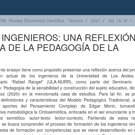
VM. Revista Electrónica Científico - Técnica
2021
Vol. 15, N° 1:
 INGENIEROS: UNA REFLEXIÓ
A DE LA PEDAGOGÍA DE LA
nte ensayo tiene como propósito presentar una reflexión acerca del p
ón actual de los ingenieros de la Universidad de Los Andes
itario “Rafael Rangel” (ULA-NURR), como parte del Seminario 
do: Pedagogía de la sensibilidad y construcción del sujeto educativo, di
ez (2020) en la mencionada casa de estudios. Para tal fin, se p
 definiciones y características del Modelo Pedagógico Tradicional, 
s aportes del Pensamiento Complejo de Edgar Morin, toman
iva metodológica la Ontosemiótica, enfocada en el ser enunciante a t
te semiótico: autor-texto- lector-contexto. Partiendo de estos re
, se busca comprender el proceso de formación de los ingenieros vin
uesta de formación por competencias que se viene desarrollando en 