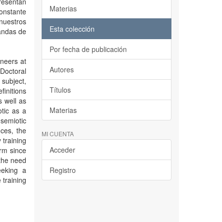
presentan
Materias
onstante
 nuestros
Esta colección
mandas de
Por fecha de publicación
ineers at
Autores
Doctoral
 subject,
Títulos
finitions
s well as
Materias
tic as a
semiotic
nces, the
MI CUENTA
 training
Acceder
orm since
 the need
eeking a
Registro
 training