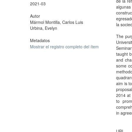
de la re
2021-03
algunas
construc
Autor
egresado
Mármol Montilla, Carlos Luis
la socie
Urbina, Evelyn
The purp
Metadatos
Universi
Mostrar el registro completo del ítem
Seminar 
taught b
and char
some co
methodo
quadrant
aim is t
proposal
2014 at 
to prom
comprehe
in agree
URI