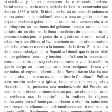
c1ientelistas y fueron promotores de la violencia fratricida.
Inicialmente, se parte con el periodo de dominio conservador que
data de 1886 a 1929. Si bien , en los 43 de anos de soberanía
conservadora no se estableci6 una sola línea de gobierno debido
a que la tendencia gubernamental era de corte personalista, si se
constituyeron las relaciones del gobiemo frente a las demandas
sociales de los obreras, la línea económica de dependencia del
empresto extranjero, el poder de la iglesia en el orden social y
educativo y, por último, el favorecimiento de unas clases sociales
sobre las otras en cuanto a la tenencia de la tierra. En el estudio
de la época subsiguiente, la Republica Liberal. que inicia en 1930
con un gobierno timorato y termina en 1945 con la renuncia del
presidente electo por segunda vez, a través el voto de confianza
que Ie otorga las masas populares para configurar, de una vez
por todas, el proyecto reformista de la Revoluci6n en Marcha que
contemplaba, entre otras cosas, modificar la Constitución Política
para restarte poder a la iglesia, instaurar la reforma agraria y
tributaria, en fin, pretendía una modernización del Estado con
mejores condiciones socioecon6micas para las clases populares,
se evidencia que, la oposición a la tradioon del régimen
conservador era suficiente para desbocar la violencia, sobre todo
en la zona rural influenciada tradicionalmente por 10 valores de la
iglesia cat6lica. Finalmente, en el lapso comprendido entre los