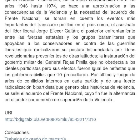
arios 1946 hasta 1974, se hace una aproxtrnacion a las
consecuencias de la Violencia y la necesidad del acuerdo del
Frente Nacional; se toman en cuenta los eventos más
importantes del transcurre político en el país como, el asesinato
del Iider liberal Jorge Eliecer Gaitán; el posterior enfrentamiento
entre las fuerzas estatales y los grupos paramilitares que
apoyaban a los conservadores en contra de las guerrillas
liberales que radicalizaron su postura influenciadas por ideas
revolucionarias provenientes de otras latitudes; la instauraci6n del
gobierno militar del General Rojas Pinilla que no obedecía a los
ideales partidistas pero sus efectos fueron igual de nefastas que
los gobiernos civiles que 10 precedieron. Por último y luego de
arios de conflictos internos en cada partido y de una fuerte
radicalización bipartidista que genero olas hist6ricas de violencia,
se sell6 el acuerdo del Frente Nacional, cuyo fin fue la alternancia
en el poder como medio de superaci6n de la Violencia.
URI
http://bdigital2.ula.ve:8080/xmlui/654321/7310
Colecciones
Trabajos de grado de maestría