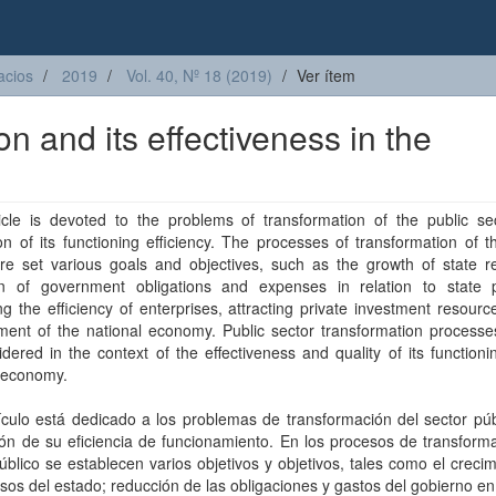
acios
2019
Vol. 40, Nº 18 (2019)
Ver ítem
on and its effectiveness in the
ticle is devoted to the problems of transformation of the public se
on of its functioning efficiency. The processes of transformation of t
are set various goals and objectives, such as the growth of state r
on of government obligations and expenses in relation to state p
ng the efficiency of enterprises, attracting private investment resourc
ment of the national economy. Public sector transformation processe
dered in the context of the effectiveness and quality of its functioni
l economy.
ículo está dedicado a los problemas de transformación del sector púb
ón de su eficiencia de funcionamiento. En los procesos de transform
úblico se establecen varios objetivos y objetivos, tales como el creci
esos del estado; reducción de las obligaciones y gastos del gobierno en