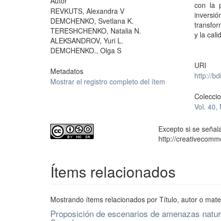
Autor
con la 
REVKUTS, Alexandra V
inversió
DEMCHENKO, Svetlana K.
transfor
TERESHCHENKO, Natalia N.
y la cal
ALEKSANDROV, Yuri L.
DEMCHENKO., Olga S
URI
Metadatos
http://b
Mostrar el registro completo del ítem
Colecci
Vol. 40,
Excepto si se señala
http://creativecomm
Ítems relacionados
Mostrando ítems relacionados por Título, autor o mate
Proposición de escenarios de amenazas natura