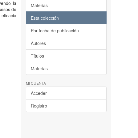
yendo la
Materias
ocesos de
 eficacia
Esta colección
Por fecha de publicación
Autores
Títulos
Materias
MI CUENTA
Acceder
Registro