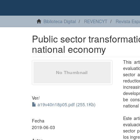
Biblioteca Digital
REVENCYT
Revista Esp
Public sector transformati
national economy
This ar
evaluati
sector 
reducti
increasi
develop
Ver/
be consi
a19v40n18p05.pdf (255.1Kb)
nationa
Este art
Fecha
evaluaci
2019-06-03
sector p
los ingr