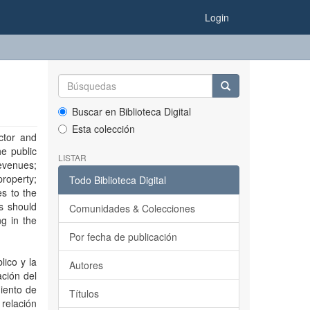
Login
Buscar en Biblioteca Digital
Esta colección
ctor and
he public
LISTAR
evenues;
roperty;
Todo Biblioteca Digital
es to the
s should
Comunidades & Colecciones
ng in the
Por fecha de publicación
lico y la
Autores
ación del
miento de
Títulos
 relación