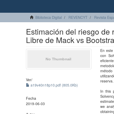
Biblioteca Digital
REVENCYT
Revista Esp
Estimación del riesgo de r
Libre de Mack vs Bootstr
En este 
con Sol
eficient
metodol
método 
utilizan
Ver/
reserva.
a19v40n18p10.pdf (805.0Kb)
In this 
Solvency
Fecha
estimate
2019-06-03
we anal
obtainin