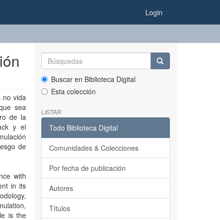
Login
ción
Buscar en Biblioteca Digital
Esta colección
s no vida
 que sea
LISTAR
ro de la
ack y el
Todo Biblioteca Digital
mulación
iesgo de
Comunidades & Colecciones
Por fecha de publicación
ance with
nt in its
Autores
hodology,
ulation,
Títulos
le is the