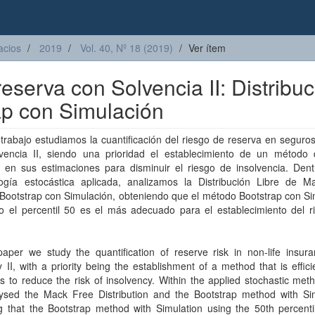
acios
2019
Vol. 40, Nº 18 (2019)
Ver ítem
eserva con Solvencia II: Distribu
ap con Simulación
trabajo estudiamos la cuantificación del riesgo de reserva en seguro
vencia II, siendo una prioridad el establecimiento de un método
e en sus estimaciones para disminuir el riesgo de insolvencia. Dent
ogía estocástica aplicada, analizamos la Distribución Libre de M
Bootstrap con Simulación, obteniendo que el método Bootstrap con Si
do el percentil 50 es el más adecuado para el establecimiento del r
paper we study the quantification of reserve risk in non-life insur
 II, with a priority being the establishment of a method that is efficie
s to reduce the risk of insolvency. Within the applied stochastic met
ysed the Mack Free Distribution and the Bootstrap method with Sim
g that the Bootstrap method with Simulation using the 50th percenti