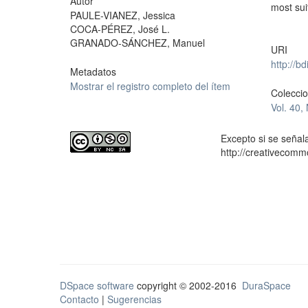
Autor
most sui
PAULE-VIANEZ, Jessica
COCA-PÉREZ, José L.
GRANADO-SÁNCHEZ, Manuel
URI
http://b
Metadatos
Mostrar el registro completo del ítem
Colecci
Vol. 40,
Excepto si se señala
http://creativecomm
DSpace software
copyright © 2002-2016
DuraSpace
Contacto
|
Sugerencias