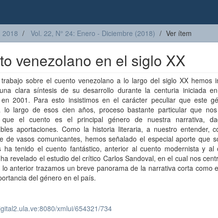
2018
Vol. 22, N° 24: Enero - Diciembre (2018)
Ver ítem
o venezolano en el siglo XX
 trabajo sobre el cuento venezolano a lo largo del siglo XX hemos i
 una clara síntesis de su desarrollo durante la centuria iniciada e
 en 2001. Para esto insistimos en el carácter peculiar que este g
a lo largo de esos cien años, proceso bastante particular que nos
r que el cuento es el principal género de nuestra narrativa, d
bles aportaciones. Como la historia literaria, a nuestro entender, c
ie de vasos comunicantes, hemos señalado el especial aporte que s
 ha tenido el cuento fantástico, anterior al cuento modernista y al cr
ha revelado el estudio del crítico Carlos Sandoval, en el cual nos cen
e lo anterior trazamos un breve panorama de la narrativa corta como 
portancia del género en el país.
digital2.ula.ve:8080/xmlui/654321/734