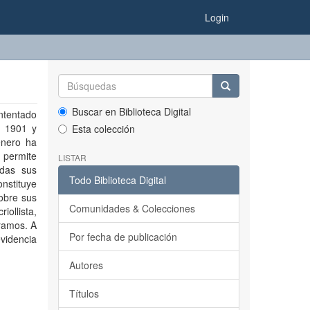
Login
Buscar en Biblioteca Digital
ntentado
n 1901 y
Esta colección
énero ha
 permite
LISTAR
adas sus
Todo Biblioteca Digital
onstituye
obre sus
Comunidades & Colecciones
iollista,
tramos. A
Por fecha de publicación
evidencia
Autores
Títulos