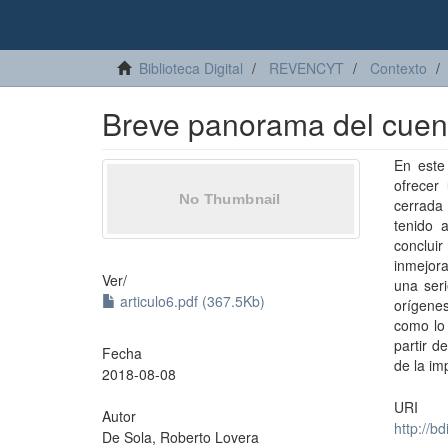
Biblioteca Digital
REVENCYT
Contexto
Breve panorama del cuent
En este
ofrecer
cerrada
tenido 
conclui
inmejora
Ver/
una ser
articulo6.pdf (367.5Kb)
orígenes
como lo 
partir d
Fecha
de la im
2018-08-08
URI
Autor
http://b
De Sola, Roberto Lovera