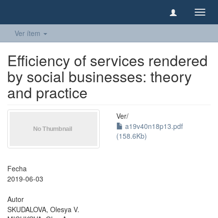
Camb
naveg
Ver ítem
Efficiency of services rendered
by social businesses: theory
and practice
Ver/
a19v40n18p13.pdf
(158.6Kb)
Fecha
2019-06-03
Autor
SKUDALOVA, Olesya V.