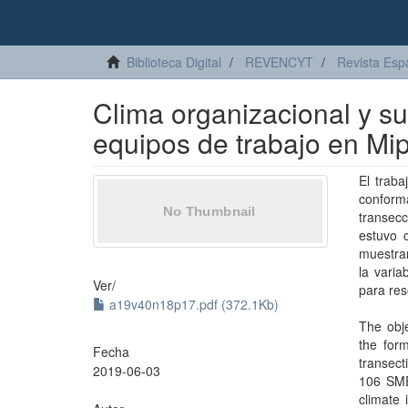
Biblioteca Digital
REVENCYT
Revista Esp
Clima organizacional y su
equipos de trabajo en Mi
El traba
conform
transec
estuvo 
muestran
la varia
Ver/
para re
a19v40n18p17.pdf (372.1Kb)
The obje
the for
Fecha
transect
2019-06-03
106 SME 
climate