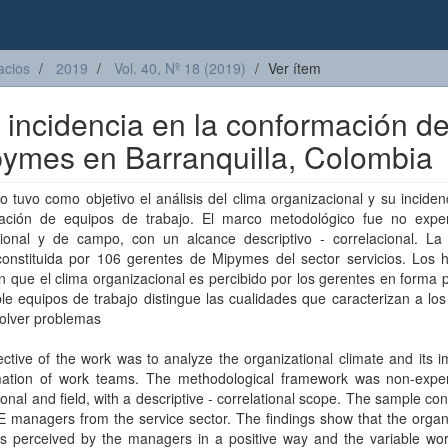
acios
2019
Vol. 40, Nº 18 (2019)
Ver ítem
 incidencia en la conformación d
pymes en Barranquilla, Colombia
jo tuvo como objetivo el análisis del clima organizacional y su inciden
ación de equipos de trabajo. El marco metodológico fue no exper
cional y de campo, con un alcance descriptivo - correlacional. La
constituida por 106 gerentes de Mipymes del sector servicios. Los h
 que el clima organizacional es percibido por los gerentes en forma p
ble equipos de trabajo distingue las cualidades que caracterizan a lo
solver problemas
ctive of the work was to analyze the organizational climate and its 
mation of work teams. The methodological framework was non-exper
ional and field, with a descriptive - correlational scope. The sample con
managers from the service sector. The findings show that the organi
 is perceived by the managers in a positive way and the variable wo