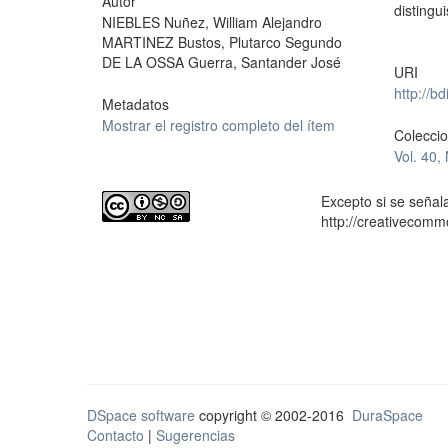
Autor
distingu
NIEBLES Nuñez, William Alejandro
MARTINEZ Bustos, Plutarco Segundo
DE LA OSSA Guerra, Santander José
URI
http://b
Metadatos
Mostrar el registro completo del ítem
Colecci
Vol. 40,
Excepto si se señala
http://creativecomm
DSpace software
copyright © 2002-2016
DuraSpace
Contacto
|
Sugerencias