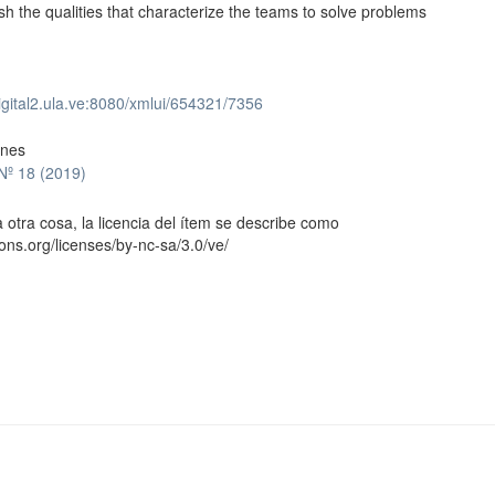
ish the qualities that characterize the teams to solve problems
digital2.ula.ve:8080/xmlui/654321/7356
ones
 Nº 18 (2019)
 otra cosa, la licencia del ítem se describe como
ons.org/licenses/by-nc-sa/3.0/ve/