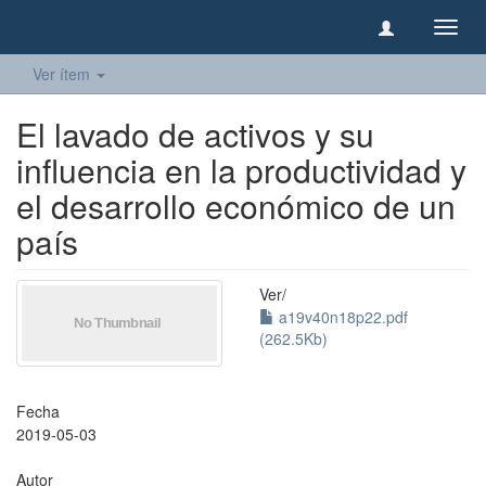
Camb
naveg
Ver ítem
El lavado de activos y su
influencia en la productividad y
el desarrollo económico de un
país
Ver/
a19v40n18p22.pdf
(262.5Kb)
Fecha
2019-05-03
Autor