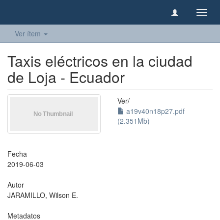
Camb
naveg
Ver ítem
Taxis eléctricos en la ciudad
de Loja - Ecuador
Ver/
a19v40n18p27.pdf
(2.351Mb)
Fecha
2019-06-03
Autor
JARAMILLO, Wilson E.
Metadatos