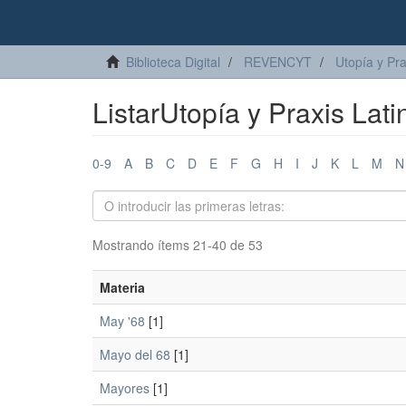
Biblioteca Digital
REVENCYT
Utopía y Pr
ListarUtopía y Praxis La
0-9
A
B
C
D
E
F
G
H
I
J
K
L
M
N
Mostrando ítems 21-40 de 53
Materia
May '68
[1]
Mayo del 68
[1]
Mayores
[1]