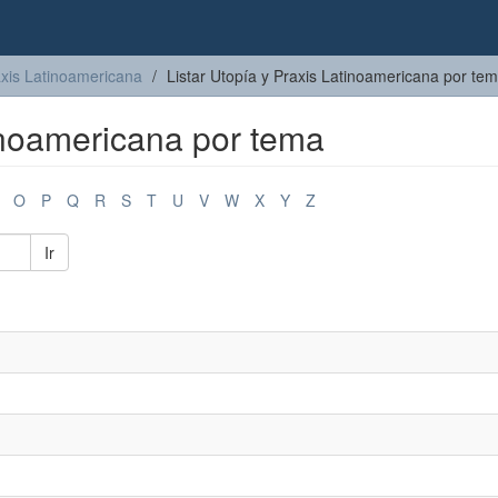
axis Latinoamericana
Listar Utopía y Praxis Latinoamericana por te
tinoamericana por tema
O
P
Q
R
S
T
U
V
W
X
Y
Z
Ir