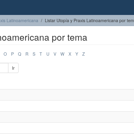
axis Latinoamericana
Listar Utopía y Praxis Latinoamericana por te
tinoamericana por tema
O
P
Q
R
S
T
U
V
W
X
Y
Z
Ir