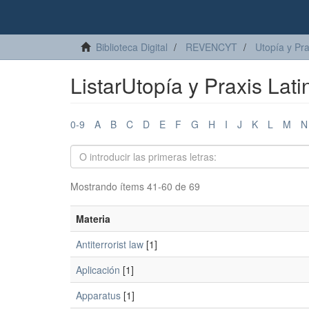
Biblioteca Digital
REVENCYT
Utopía y Pr
ListarUtopía y Praxis La
0-9
A
B
C
D
E
F
G
H
I
J
K
L
M
N
Mostrando ítems 41-60 de 69
Materia
Antiterrorist law
[1]
Aplicación
[1]
Apparatus
[1]