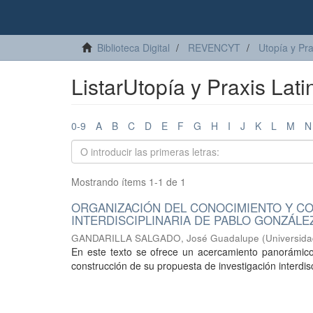
Biblioteca Digital
REVENCYT
Utopía y Pr
ListarUtopía y Praxis Lat
0-9
A
B
C
D
E
F
G
H
I
J
K
L
M
N
Mostrando ítems 1-1 de 1
ORGANIZACIÓN DEL CONOCIMIENTO Y CO
INTERDISCIPLINARIA DE PABLO GONZÁL
GANDARILLA SALGADO, José Guadalupe
(
Universida
En este texto se ofrece un acercamiento panorámico
construcción de su propuesta de investigación interdisc