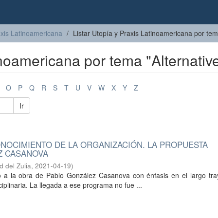
axis Latinoamericana
Listar Utopía y Praxis Latinoamericana por te
inoamericana por tema "Alternativ
O
P
Q
R
S
T
U
V
W
X
Y
Z
Ir
NOCIMIENTO DE LA ORGANIZACIÓN. LA PROPUESTA
EZ CASANOVA
d del Zulia
,
2021-04-19
)
 a la obra de Pablo González Casanova con énfasis en el largo tra
iplinaria. La llegada a ese programa no fue ...