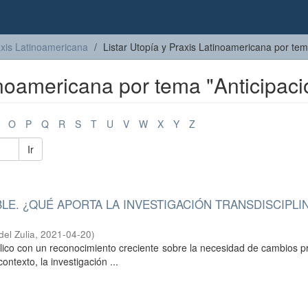
axis Latinoamericana
Listar Utopía y Praxis Latinoamericana por te
inoamericana por tema "Anticipaci
O
P
Q
R
S
T
U
V
W
X
Y
Z
Ir
LE. ¿QUÉ APORTA LA INVESTIGACIÓN TRANSDISCIPLI
del Zulia
,
2021-04-20
)
úblico con un reconocimiento creciente sobre la necesidad de cambios 
ntexto, la investigación ...