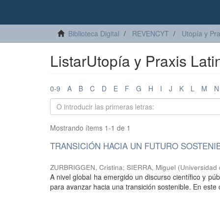
Biblioteca Digital
REVENCYT
Utopía y Pr
ListarUtopía y Praxis Lat
0-9
A
B
C
D
E
F
G
H
I
J
K
L
M
N
Mostrando ítems 1-1 de 1
TRANSICIÓN HACIA UN FUTURO SOSTENIB
ZURBRIGGEN, Cristina
;
SIERRA, Miguel
(
Universidad 
A nivel global ha emergido un discurso científico y p
para avanzar hacia una transición sostenible. En este co