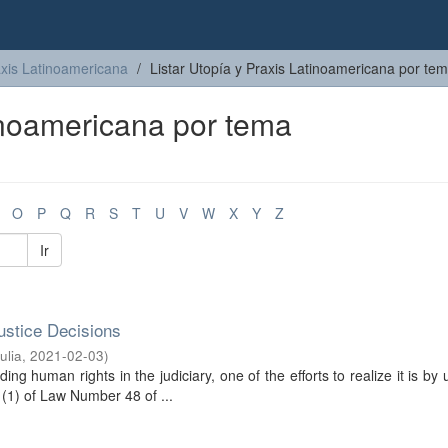
axis Latinoamericana
Listar Utopía y Praxis Latinoamericana por te
tinoamericana por tema
O
P
Q
R
S
T
U
V
W
X
Y
Z
Ir
ustice Decisions
ulia
,
2021-02-03
)
ing human rights in the judiciary, one of the efforts to realize it is by 
 (1) of Law Number 48 of ...