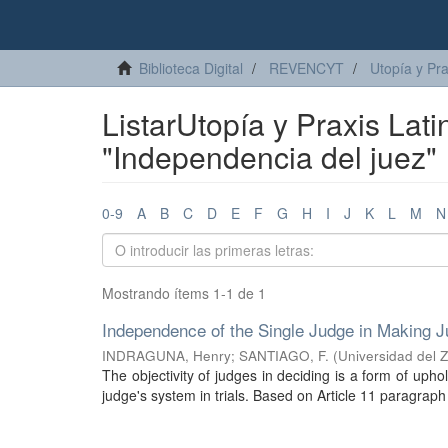
Biblioteca Digital
REVENCYT
Utopía y Pr
ListarUtopía y Praxis La
"Independencia del juez"
0-9
A
B
C
D
E
F
G
H
I
J
K
L
M
N
Mostrando ítems 1-1 de 1
Independence of the Single Judge in Making J
INDRAGUNA, Henry
;
SANTIAGO, F.
(
Universidad del Z
The objectivity of judges in deciding is a form of uphold
judge's system in trials. Based on Article 11 paragraph