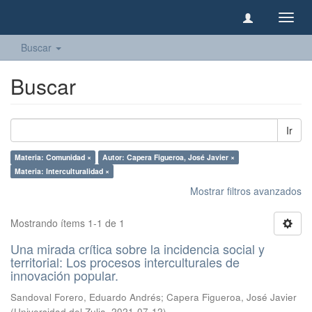
Camb
naveg
Buscar
Buscar
Ir
Materia: Comunidad ×
Autor: Capera Figueroa, José Javier ×
Materia: Interculturalidad ×
Mostrar filtros avanzados
Mostrando ítems 1-1 de 1
Una mirada crítica sobre la incidencia social y
territorial: Los procesos interculturales de
innovación popular.
Sandoval Forero, Eduardo Andrés
;
Capera Figueroa, José Javier
(
Universidad del Zulia
,
2021-07-12
)