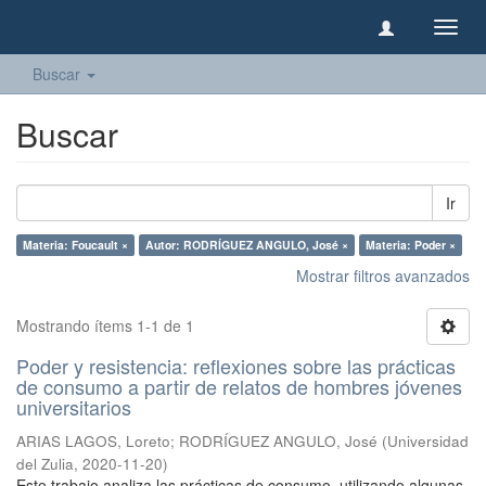
Camb
naveg
Buscar
Buscar
Ir
Materia: Foucault ×
Autor: RODRÍGUEZ ANGULO, José ×
Materia: Poder ×
Mostrar filtros avanzados
Mostrando ítems 1-1 de 1
Poder y resistencia: reflexiones sobre las prácticas
de consumo a partir de relatos de hombres jóvenes
universitarios
ARIAS LAGOS, Loreto
;
RODRÍGUEZ ANGULO, José
(
Universidad
del Zulia
,
2020-11-20
)
Este trabajo analiza las prácticas de consumo, utilizando algunas