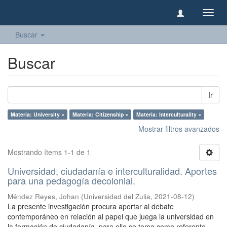
Camb
naveg
Buscar
Buscar
Ir
Materia: University ×
Materia: Citizenship ×
Materia: Interculturality ×
Mostrar filtros avanzados
Mostrando ítems 1-1 de 1
Universidad, ciudadanía e interculturalidad. Aportes
para una pedagogía decolonial.
Méndez Reyes, Johan
(
Universidad del Zulia
,
2021-08-12
)
La presente investigación procura aportar al debate
contemporáneo en relación al papel que juega la universidad en
la formación de ciudadanía, para ello se toma como referente