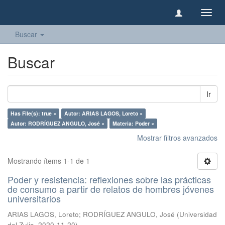
Camb
naveg
Buscar
Buscar
Ir
Has File(s): true ×
Autor: ARIAS LAGOS, Loreto ×
Autor: RODRÍGUEZ ANGULO, José ×
Materia: Poder ×
Mostrar filtros avanzados
Mostrando ítems 1-1 de 1
Poder y resistencia: reflexiones sobre las prácticas
de consumo a partir de relatos de hombres jóvenes
universitarios
ARIAS LAGOS, Loreto
;
RODRÍGUEZ ANGULO, José
(
Universidad
del Zulia
,
2020-11-20
)