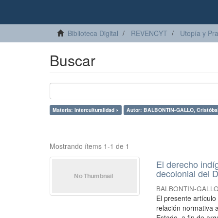
Biblioteca Digital
REVENCYT
Utopía y Pr
Buscar
Materia: Interculturalidad ×
Autor: BALBONTIN-GALLO, Cristóbal
Mostrando ítems 1-1 de 1
El derecho indí
decolonial del D
BALBONTIN-GALLO, 
El presente artícul
relación normativa a
Estado, a fin de arg